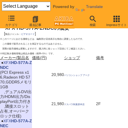
Powered by
Translate
2009年12月19日号
カテゴリ
過去記事
検索
Impressサイト
XFX HD-577A-ZNDCの概要
[
]
製品ジャンル：
ビデオカード
※このページにおける価格などは、編集部が店頭表示を独自に調査したものです。
この価格で販売されることを保証するものではありません。
実際の販売価格は変動しますので、購入時に各ショップ店頭にてご確認ください。
※特記無き価格情報は税込み価格（税率=5％）です。
メーカー/製品名
価格(円)
ショップ
備考
|
●
XFX
HD-577A-Z
NDC
(PCI Express x1
20,980
パソコンショップ アーク
6,Radeon HD 57
70,GDDR5メモリ
1GB
,デュアルDVI出
力/HDMI出力/Dis
playPort出力付き
21,980
2F
ドスパラ秋葉原本店
,隣接スロット
占有,オーバーク
ロック仕様)
|
●
XFX
HD-577A-Z
NEC