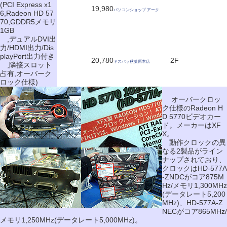
(PCI Express x1
19,980
パソコンショップ アーク
6,Radeon HD 57
70,GDDR5メモリ
1GB
,デュアルDVI出
力/HDMI出力/Dis
playPort出力付き
20,780
2F
ドスパラ秋葉原本店
,隣接スロット
占有,オーバーク
ロック仕様)
オーバークロッ
ク仕様のRadeon H
D 5770ビデオカー
ド。メーカーはXF
X。
動作クロックの異
なる2製品がライン
ナップされており、
クロックはHD-577A
-ZNDCがコア875M
Hz/メモリ1,300MHz
(データレート5,200
MHz)、HD-577A-Z
NECがコア865MHz/
メモリ1,250MHz(データレート5,000MHz)。