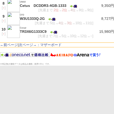
UMAX
8
Cetus DCDDR3-4GB-1333
9,350円
[
↑
]
[先週まで:
2位
→
2位
→
4位
→9位→9位]
CFD
9
W3U1333Q-2G
8,727円
[
↑
]
[先週まで:5位→
4位
→
3位
→10位→11位]
Corsair
10
TR3X6G1333C9
15,980円
[
↑
]
[先週まで:7位→5位→10位→12位→−]
←前ページ
|
次ページ→：マザーボード
※特記無き価格データは税込み価格（税率=5％）です。