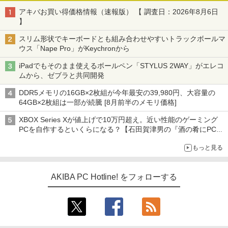
アキバお買い得価格情報（速報版） 【 調査日：2026年8月6日
】
スリム形状でキーボードとも組み合わせやすいトラックボールマ
ウス「Nape Pro」がKeychronから
iPadでもそのまま使えるボールペン「STYLUS 2WAY」がエレコ
ムから、ゼブラと共同開発
DDR5メモリの16GB×2枚組が今年最安の39,980円、大容量の
64GB×2枚組は一部が続騰 [8月前半のメモリ価格]
XBOX Series Xが値上げで10万円超え。近い性能のゲーミング
PCを自作するといくらになる？【石田賀津男の『酒の肴にPCゲ
ーム』】
もっと見る
AKIBA PC Hotline! をフォローする