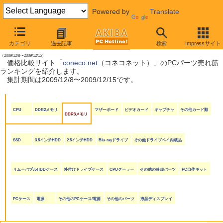
Powered by
Translate
【 2009年12月19日号 】
カテゴリ
過去記事
検索
Impressサイト
coneco.net売れ筋ランキング
（2009/12/8〜2009/12/15）
価格比較サイト「
coneco.net
（コネコネット）」のPCパーツ売れ筋
ランキングを紹介します。
集計期間は2009/12/8〜2009/12/15です。
CPU
DDR2メモリ
マザーボード
ビデオカード
キャプチャ
その他カード類
DDR3メモリ
SSD
3.5インチHDD
2.5インチHDD
Blu-rayドライブ
その他ドライブベイ内蔵品
リムーバブルHDDケース
外付けドライブケース
CPUクーラー
その他の冷却パーツ
PC自作キット
PCケース
電源
その他のPCケース/電源
その他のパーツ
液晶ディスプレイ