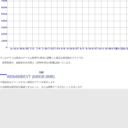
※このグラフは過去のデータも税率5％相当に調整した税込み相当額のグラフです。
税率変更や、総額表示方式導入（2004年4月)の影響は除いています。
凡例
WD6400BEVT (640GB,8MB)
※製品名をクリックすると個別のグラフを表示します
※点線部は販売店が確認できなかった、または調査データがないことを示します