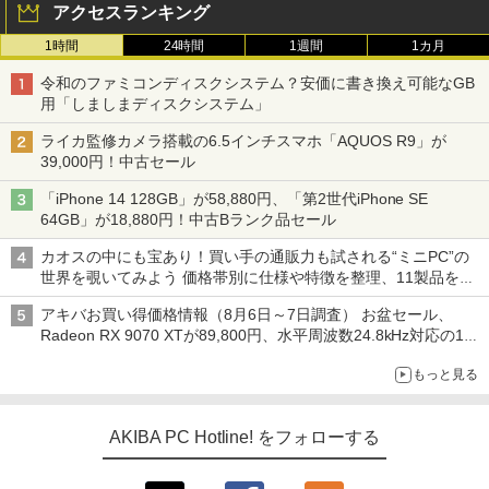
アクセスランキング
1時間
24時間
1週間
1カ月
令和のファミコンディスクシステム？安価に書き換え可能なGB
用「しましまディスクシステム」
ライカ監修カメラ搭載の6.5インチスマホ「AQUOS R9」が
39,000円！中古セール
「iPhone 14 128GB」が58,880円、「第2世代iPhone SE
64GB」が18,880円！中古Bランク品セール
カオスの中にも宝あり！買い手の通販力も試される“ミニPC”の
世界を覗いてみよう 価格帯別に仕様や特徴を整理、11製品をピ
ックアップ text by 石川 ひさよし
アキバお買い得価格情報（8月6日～7日調査） お盆セール、
Radeon RX 9070 XTが89,800円、水平周波数24.8kHz対応の17
型モニターが9,801円、暑さ指数連動セール ほか
もっと見る
AKIBA PC Hotline! をフォローする