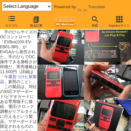
Powered by
Translate
【 2010年1月9日号 】
カテゴリ
過去記事
検索
Impressサイト
ハンディサイズのOCコントローラが発売に
手のひらサイズの
OCコントローラ
「EVBot(100-EV-
EB01-BR)」が
EVGAから発売され
た。手のひらでOC
操作できる身軽さが
特徴だ。実売価格は
11,500円（詳細は
「
今週見つけた新製
品
」参照のこと）。
この製品は、同社
の対応マザーボー
ド/ビデオカードに
ある専用端子に接
続、電圧/クロック
調整がリアルタイム
に行えるという製
品。マザーボードは
限定されるものの、