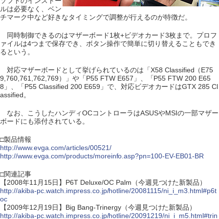
ソフトのインストー
ルは必要なく、ベン
チマーク中など好きなタイミングで調整が行えるのが特徴だ。
同時制御できるのはマザーボード1枚+ビデオカード3枚まで。プロフ
ァイルは4つまで保存でき、ボタン操作で簡単に切り替えることもでき
るという。
対応マザーボードとして挙げられているのは「X58 Classified（E75
9,760,761,762,769）」や「P55 FTW E657」、「P55 FTW 200 E65
8」、「P55 Classified 200 E659」で、対応ビデオカードはGTX 285 Cl
assified。
なお、こうしたハンディOCコントローラはASUSやMSIの一部マザー
ボードにも添付されている。
□製品情報
http://www.evga.com/articles/00521/
http://www.evga.com/products/moreinfo.asp?pn=100-EV-EB01-BR
□関連記事
【2008年11月15日】P6T Deluxe/OC Palm（今週見つけた新製品）
http://akiba-pc.watch.impress.co.jp/hotline/20081115/ni_i_m3.html#p6t
oc
【2009年12月19日】Big Bang-Trinergy（今週見つけた新製品）
http://akiba-pc.watch.impress.co.jp/hotline/20091219/ni_i_m5.html#trin