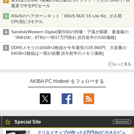
第10世代Core Y搭載のNEC製12.5インチノートが17,800円！秋
葉原で中古PCセール
ASUSのベアボーンキット「ASUS NUC 15 Lite Kit」が入荷、
CPU別に3モデル
Sandisk(Western Digital)製SSDの特価・下落が顕著、最速級の
「SN8100」8TBが一時17万円割れ [8月前半のSSD価格]
DDR5メモリの16GB×2枚組が今年最安の39,980円、大容量の
64GB×2枚組は一部が続騰 [8月前半のメモリ価格]
もっと見る
AKIBA PC Hotline! をフォローする
Special Site
クリエイティブが作った2万円台の“小さなピュ