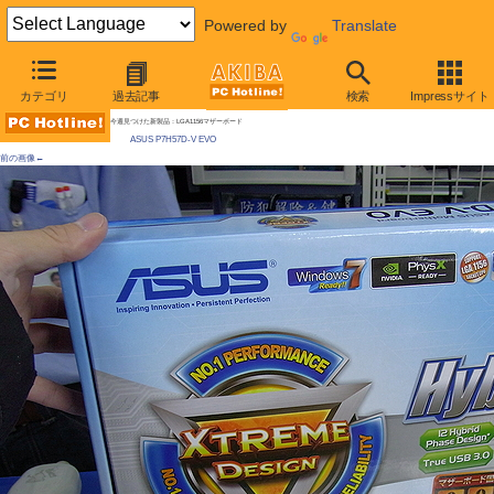
Powered by
Translate
AKIBA PC Hotline! 2010年1月9日号
カテゴリ
過去記事
検索
Impressサイト
「Clarkdale」対応マザーが多数発売、1万円台前半
今週見つけた新製品：LGA1156マザーボード
ASUS P7H57D-V EVO
前の画像←