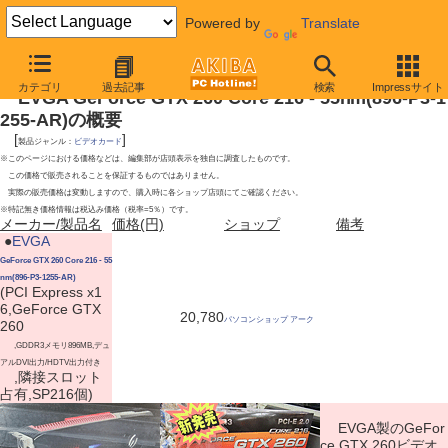
Powered by
Translate
2010年1月9日号
カテゴリ
過去記事
検索
Impressサイト
EVGA GeForce GTX 260 Core 216 - 55nm(896-P3-1
255-AR)の概要
[
]
製品ジャンル：
ビデオカード
※このページにおける価格などは、編集部が店頭表示を独自に調査したものです。
この価格で販売されることを保証するものではありません。
実際の販売価格は変動しますので、購入時に各ショップ店頭にてご確認ください。
※特記無き価格情報は税込み価格（税率=5％）です。
メーカー/製品名
価格(円)
ショップ
備考
|
●
EVGA
GeForce GTX 260 Core 216 - 55
nm(896-P3-1255-AR)
(PCI Express x1
6,GeForce GTX
20,780
パソコンショップ アーク
260
,GDDR3メモリ896MB,デュ
アルDVI出力/HDTV出力付き
,隣接スロット
占有,SP216個)
EVGA製のGeFor
ce GTX 260ビデオ