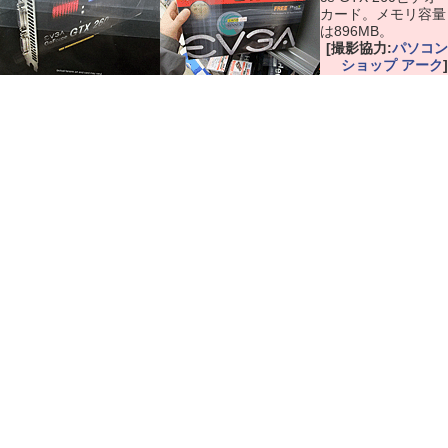
カード。メモリ容量
は896MB。
[撮影協力:
パソコン
ショップ アーク
]