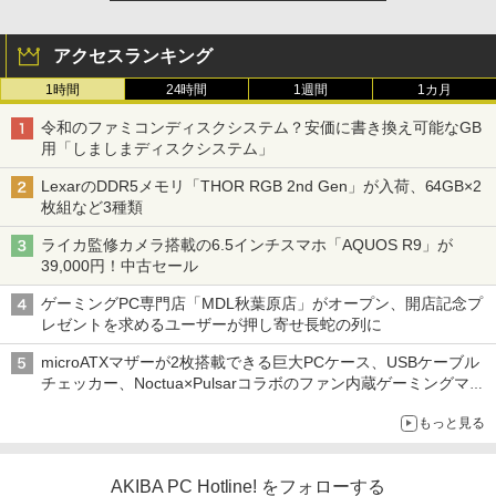
アクセスランキング
1時間
24時間
1週間
1カ月
令和のファミコンディスクシステム？安価に書き換え可能なGB
用「しましまディスクシステム」
LexarのDDR5メモリ「THOR RGB 2nd Gen」が入荷、64GB×2
枚組など3種類
ライカ監修カメラ搭載の6.5インチスマホ「AQUOS R9」が
39,000円！中古セール
ゲーミングPC専門店「MDL秋葉原店」がオープン、開店記念プ
レゼントを求めるユーザーが押し寄せ長蛇の列に
microATXマザーが2枚搭載できる巨大PCケース、USBケーブル
チェッカー、Noctua×Pulsarコラボのファン内蔵ゲーミングマウ
ス、キーボード配布に多数の人が殺到 ほか 秋葉原の気になるニ
もっと見る
ュース（8月3日～9日分）
AKIBA PC Hotline! をフォローする