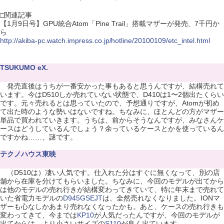
□関連記事
【1月9日号】GPU統合Atom「Pine Trail」搭載マザーが発売、7千円か
ら
http://akiba-pc.watch.impress.co.jp/hotline/20100109/etc_intel.html
TSUKUMO eX.
発売直後はうちが一番安かった事もあると思うんですが、結構売れて
います。今はD510しか売れていない状態で、D410は1〜2個出たくらい
です。元々売れるとは思っていたので、予想通りですが、Atomが初め
て出た時のような勢いはないですね。ちなみに、ほとんどの方がマザー
単品で買われていきます。うちは、前からそうなんですが、みなさんケ
ースはどうしているんでしょう？余っているケースとかを使っているん
ですかね……、謎です。
テクノハウス東映
（D510は）凄い人気です。仕入れた分はすぐに無くなって、別の店
舗から在庫を分けてもらいました。ちなみに、今回のモデルが出てから
は他のモデルの売れ行きが結構変わってきていて、特に年末まで売れて
いた省電力モデルの
D945GSEJT
は、全然売れなくなりました。IONマ
ザーも心なしかあまり売れなくなったかも。あと、ケースの売れ行きも
変わってきて、今までは
KP10
が人気だったんですが、今回のモデルが
出てからは、より小さいサイズの
S110
が良く出ています。