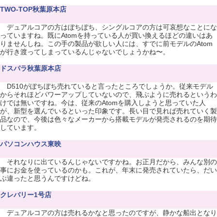
TWO-TOP秋葉原本店
デュアルコアの方はぼちぼち、シングルコアの方は可哀想なことにな
っていますね。既にAtomを持っている人が買い換えるほどの違いはあ
りませんしね。この手の製品が欲しい人には、すでに前モデルのAtom
が行き渡ってしまっているんじゃないでしょうかね〜。
ドスパラ秋葉原本店
D510がぼちぼち売れていると言ったところでしょうか。従来モデル
からそれほどパワーアップしていないので、飛ぶように売れるというわ
けでは無いですね。今は、従来のAtomを購入しようと思っていた人
が、新型を選んでいるといった印象です。長い目で見れば売れていく製
品なので、今後は色々なメーカーから搭載モデルが発売されるのを期待
しています。
パソコンハウス東映
それなりに出ているんじゃないですかね。お正月だから、みんな別の
事にお金を使っているのかも。これが、年末に発売されていたら、だい
ぶ違ったと思うんですけどね。
クレバリー1号店
デュアルコアの方は売れるかなと思ったのですが、静かな船出となり