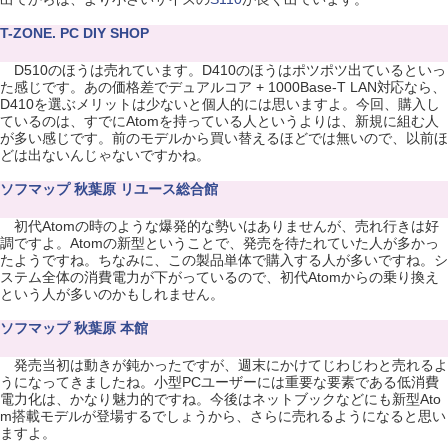
T-ZONE. PC DIY SHOP
D510のほうは売れています。D410のほうはポツポツ出ているといっ
た感じです。あの価格差でデュアルコア + 1000Base-T LAN対応なら、
D410を選ぶメリットは少ないと個人的には思いますよ。今回、購入し
ているのは、すでにAtomを持っている人というよりは、新規に組む人
が多い感じです。前のモデルから買い替えるほどでは無いので、以前ほ
どは出ないんじゃないですかね。
ソフマップ 秋葉原 リユース総合館
初代Atomの時のような爆発的な勢いはありませんが、売れ行きは好
調ですよ。Atomの新型ということで、発売を待たれていた人が多かっ
たようですね。ちなみに、この製品単体で購入する人が多いですね。シ
ステム全体の消費電力が下がっているので、初代Atomからの乗り換え
という人が多いのかもしれません。
ソフマップ 秋葉原 本館
発売当初は動きが鈍かったですが、週末にかけてじわじわと売れるよ
うになってきましたね。小型PCユーザーには重要な要素である低消費
電力化は、かなり魅力的ですね。今後はネットブックなどにも新型Ato
m搭載モデルが登場するでしょうから、さらに売れるようになると思い
ますよ。