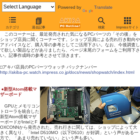
Powered by
Translate
【 2010年1月16日号 】
カテゴリ
過去記事
検索
Impressサイト
アキバ店員のPCパーツウォッチ（ 新型Atom搭載マザー ）
このコーナーは、最近発売された気になるPCパーツの「その後」を
ショップ店員に聞くコーナーです。ショップ店員による売れ行き動向や
アドバイスなど、購入等の参考としてご活用下さい。なお、今後調査し
て欲しい製品などがありましたら、ページ末尾のフォームをご利用下さ
い。記事作成時の参考とさせて頂きます。
□アキバ店員のPCパーツウォッチ バックナンバー
http://akiba-pc.watch.impress.co.jp/docs/news/shopwatch/index.html
|
●
新型Atom搭載マ
ザーボード
GPUとメモリコン
トローラを統合した
新型Atom搭載マザ
ーボードがIntelとF
OXCONNから発売された。売れ行きに関しては、ショップによって大
きく異なり、「Intel D510MO（以下D510）が好調」という声がある一
方で、「あまり売れていない」という声も多い。