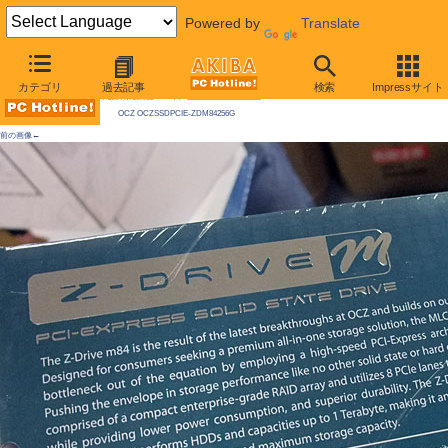
Powered by
Translate
AKIBA PC Hotline! 2010年1月23日号
カテゴリ
過去記事
検索
Impressサイト
今週見つけた新製品：ハードディスク
OCZ OCZSSDPCIE-ZDM84256G
前の画像←