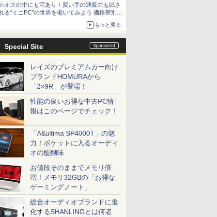
カオスの中にも宝あり！買い手の通販力も試さ
れる“ミニPC”の世界を覗いてみよう 価格帯別に
仕様や特徴を整理、11製品をピックアップ text
もっと見る
by 石川 ひさよし
Special Site
レイズのプレミアムカー向け
ブランドHOMURAから
「2×9R」が登場！
性能の良いお得な中古PC情
報はこのページでチェック！
「A&ultima SP4000T」の魅
力！ポケットに入るオーディ
オの醍醐味
お値段そのままでメモリ倍
増！メモリ32GBの「お得な
ゲーミングノート」
総合オーディオブランドに進
化するSHANLINGとは何者