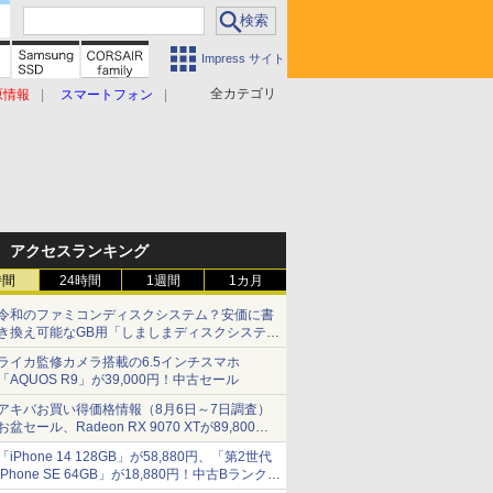
Impress サイト
全カテゴリ
原情報
スマートフォン
アクセスランキング
時間
24時間
1週間
1カ月
令和のファミコンディスクシステム？安価に書
き換え可能なGB用「しましまディスクシステ
ム」
ライカ監修カメラ搭載の6.5インチスマホ
「AQUOS R9」が39,000円！中古セール
アキバお買い得価格情報（8月6日～7日調査）
お盆セール、Radeon RX 9070 XTが89,800
円、水平周波数24.8kHz対応の17型モニターが
「iPhone 14 128GB」が58,880円、「第2世代
9,801円、暑さ指数連動セール ほか
iPhone SE 64GB」が18,880円！中古Bランク品
セール