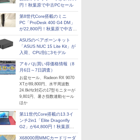
円！秋葉原で中古PCセール
第8世代Core搭載のミニ
PC「ProDesk 400 G4 DM」
が22,800円！秋葉原で中古
PCセール
ASUSのベアボーンキット
「ASUS NUC 15 Lite Kit」が
入荷、CPU別に3モデル
アキバお買い得価格情報（8
月6日～7日調査）
お盆セール、Radeon RX 9070
XTが89,800円、水平周波数
24.8kHz対応の17型モニターが
9,801円、暑さ指数連動セール
ほか
第11世代Core搭載の13.3イ
ンチ2in1「Elite Dragonfly
G2」が64,800円！秋葉原で
中古PCセール
X68000用MMCカードリーダ