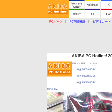
PCパーツ
PC周辺機器
ビデオカード
タブレット
おもしろグッズ
ショップ
AKIBA PC Hotline!
今週見つけた新製品：ハードディスク
東芝 MK6465GSX
東芝 MK2565GSX
東芝 MK1665GSX
前の画像←