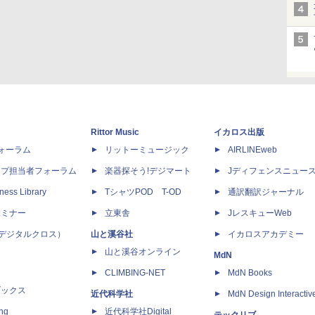
Rittor Music
イカロス出版
dフォーラム
リットーミュージック
AIRLINEweb
ップ担当者フォーラム
楽器探そう!デジマート
Jディフェンスニュー
ness Library
TシャツPOD T-OD
通訳翻訳ジャーナル
セミナー
立東舎
JレスキューWeb
 X（デジタルクロス）
山と溪谷社
イカロスアカデミー
山と溪谷オンライン
MdN
CLIMBING-NET
MdN Books
ブックス
近代科学社
MdN Design Interactiv
ing
近代科学社Digital