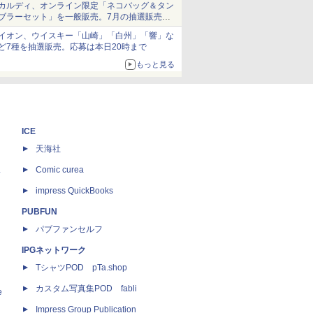
カルディ、オンライン限定「ネコバッグ＆タン
ブラーセット」を一般販売。7月の抽選販売の
当選無効分
イオン、ウイスキー「山崎」「白州」「響」な
ど7種を抽選販売。応募は本日20時まで
もっと見る
ICE
天海社
ス
Comic curea
impress QuickBooks
PUBFUN
パブファンセルフ
IPGネットワーク
TシャツPOD pTa.shop
カスタム写真集POD fabli
e
Impress Group Publication