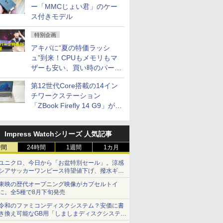
ー「MMCじょい君」のケー
ス付きモデル
特別企画
アキバに“夏の特価ラッシ
ュ”到来！CPUもメモリもマ
ザーも安い、買い時のパーツ
は？【8月7日(金)22時配信】
第12世代Core搭載の14イン
チワークステーション
「ZBook Firefly 14 G9」が
79,800円！秋葉原で中古PC
セール
Impress Watchシリーズ 人気記事
時間
24時間
1週間
1カ月
ユニクロ、今日から「お盆特別セール」。涼感
シアサッカーワンピース待望値下げ、撥水ギア
ショーツは1990円に
東映の歴代オープニング映像がカプセルトイ
に。全5種で8月下旬発売
令和のファミコンディスクシステム？安価に書
き換え可能なGB用「しましまディスクシステ
ム」