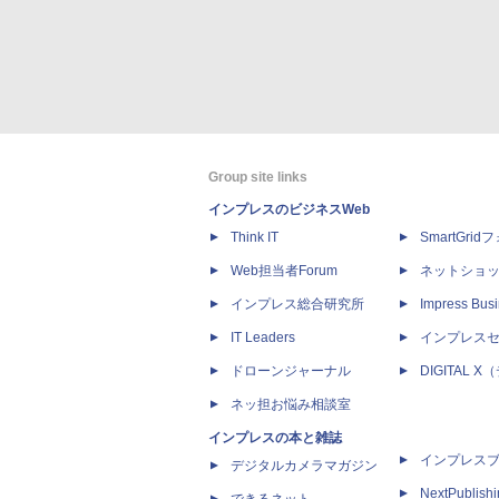
Group site links
インプレスのビジネスWeb
Think IT
SmartGri
Web担当者Forum
ネットショ
インプレス総合研究所
Impress Busi
IT Leaders
インプレス
ドローンジャーナル
DIGITAL
ネッ担お悩み相談室
インプレスの本と雑誌
インプレス
デジタルカメラマガジン
NextPublish