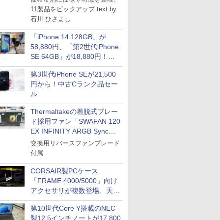
11製品をピックアップ text by
石川 ひさよし
「iPhone 14 128GB」が
58,880円、「第2世代iPhone
SE 64GB」が18,880円！中
古Bランク品セール
第3世代iPhone SEが21,500
円から！中古Cランク品セー
ル
Thermaltakeの着脱式ブレー
ド採用ファン「SWAFAN 120
EX INFINITY ARGB Sync」
に単品パッケージ
交換用リバースファンブレード
付属
CORSAIR製PCケース
「FRAME 4000/5000」向け
アクセサリが複数登場、天然
木製パネルや背面コネクタ対
第10世代Core Y搭載のNEC
応トレイなど
製12.5インチノートが17,800