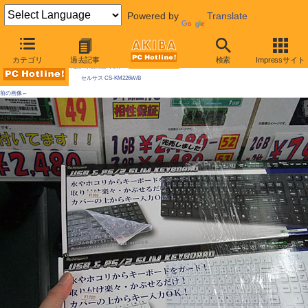
Powered by
Translate
AKIBA PC Hotline! 2010年1月23日号
カテゴリ
過去記事
検索
Impressサイト
今週見つけた新製品：入力デバイス
セルサス CS-KM226W/B
前の画像←