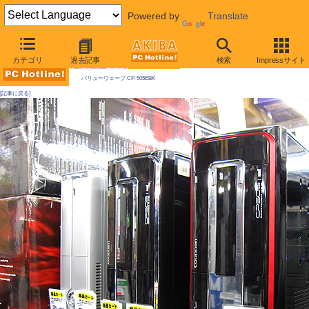
Powered by
Translate
AKIBA PC Hotline! 2010年1月23日号
カテゴリ
過去記事
検索
Impressサイト
今週見つけた新製品：ケース類/関連製品
バリューウェーブ CP-505EBK
[記事に戻る]