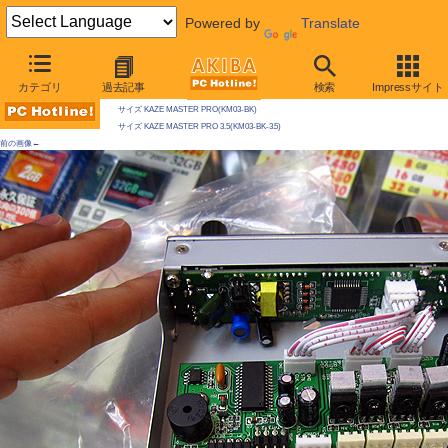
Powered by
Translate
AKIBA PC Hotline! 2010年1月23日号
カテゴリ
過去記事
検索
Impressサイト
今週見つけた新製品：そのほかのドライブベイ内蔵機器
サイズ KAZE MASTER PRO(KM03-BK)
サイズ KAZE MASTER PRO 3.5(KM03-BK-3.5)
前の画像←