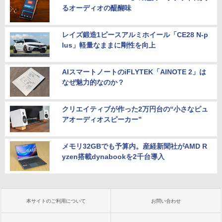
るオーディオの醍醐味
レイズ鍛造1ピースアルミホイール「CE28 N-p
lus」軽量なままに剛性を向上
AIスマートノートのiFLYTEK「AINOTE 2」は
なぜ魅力的なのか？
クリエイティブが作った2万円台の“小さなピュ
アオーディオスピーカー”
メモリ32GBでも予算内。産経新聞社がAMD R
yzen搭載dynabookを2千台導入
本サイトのご利用について
お問い合わせ