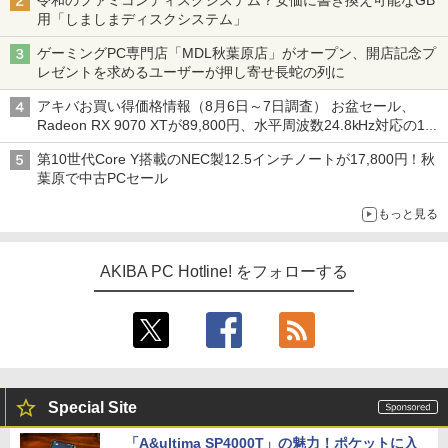
令和のファミコンディスクシステム？安価に書き換え可能なGB
用「しましまディスクシステム」
ゲーミングPC専門店「MDL秋葉原店」がオープン、開店記念プ
レゼントを求めるユーザーが押し寄せ長蛇の列に
アキバお買い得価格情報（8月6日～7日調査） お盆セール、
Radeon RX 9070 XTが89,800円、水平周波数24.8kHz対応の17
型モニターが9,801円、暑さ指数連動セール ほか
第10世代Core Y搭載のNEC製12.5インチノートが17,800円！秋
葉原で中古PCセール
もっと見る
AKIBA PC Hotline! をフォローする
Special Site
「A&ultima SP4000T」の魅力！ポケットに入