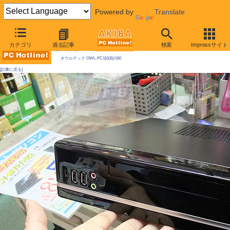
Powered by
Translate
AKIBA PC Hotline! 2010年1月23日号
カテゴリ
過去記事
検索
Impressサイト
今週見つけた新製品：ケース類/関連製品
オウルテック OWL-PC110(B)/160
[記事に戻る]