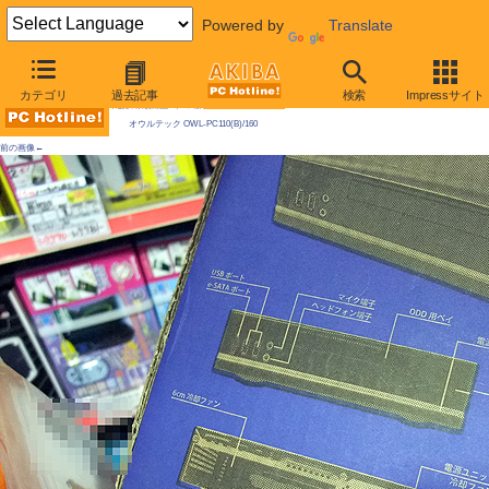
Powered by
Translate
AKIBA PC Hotline! 2010年1月23日号
カテゴリ
過去記事
検索
Impressサイト
今週見つけた新製品：ケース類/関連製品
オウルテック OWL-PC110(B)/160
前の画像←