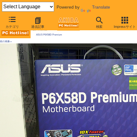
Powered by
Translate
AKIBA PC Hotline! 2010年1月23日号
カテゴリ
過去記事
検索
Impressサイト
今週見つけた新製品：LGA1366マザーボード
ASUS P6X58D Premium
前の画像←