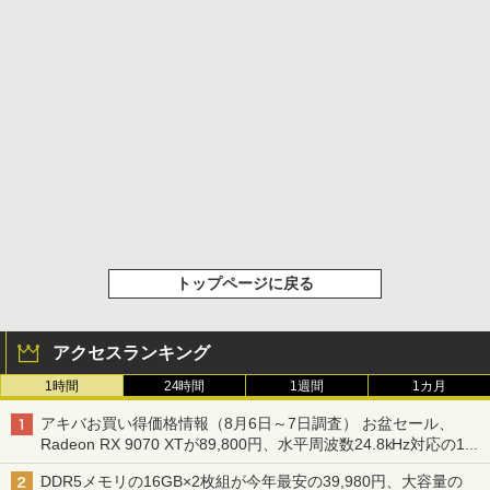
トップページに戻る
アクセスランキング
1時間
24時間
1週間
1カ月
アキバお買い得価格情報（8月6日～7日調査） お盆セール、
Radeon RX 9070 XTが89,800円、水平周波数24.8kHz対応の17
型モニターが9,801円、暑さ指数連動セール ほか
DDR5メモリの16GB×2枚組が今年最安の39,980円、大容量の