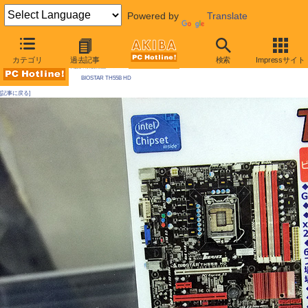
Powered by
Translate
AKIBA PC Hotline! 2010年1月23日号
カテゴリ
過去記事
検索
Impressサイト
今週見つけた新製品：LGA1156マザーボード
BIOSTAR TH55B HD
[記事に戻る]