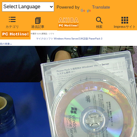
Powered by
Translate
AKIBA PC Hotline! 2010年1月23日号
カテゴリ
過去記事
検索
Impressサイト
Windows Home Server最新版が発売、Win7対応
今週見つけた新製品：ソフト
マイクロソフト Windows Home Server日本語版 PowerPack 3
前の画像←