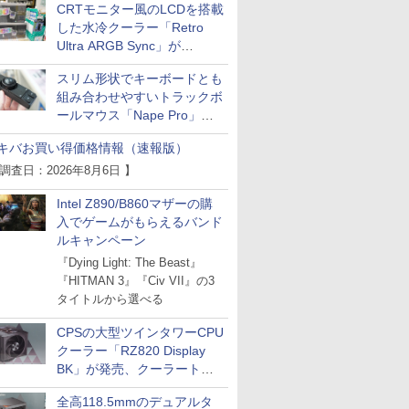
CRTモニター風のLCDを搭載
した水冷クーラー「Retro
Ultra ARGB Sync」が
Thermaltakeから
スリム形状でキーボードとも
組み合わせやすいトラックボ
ールマウス「Nape Pro」が
Keychronから
キバお買い得価格情報（速報版）
 調査日：2026年8月6日 】
Intel Z890/B860マザーの購
入でゲームがもらえるバンド
ルキャンペーン
『Dying Light: The Beast』
『HITMAN 3』『Civ VII』の3
タイトルから選べる
CPSの大型ツインタワーCPU
クーラー「RZ820 Display
BK」が発売、クーラートッ
プに5インチ液晶搭載
全高118.5mmのデュアルタ