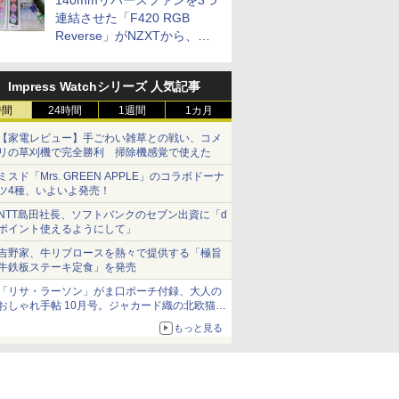
140mmリバースファンを3つ
連結させた「F420 RGB
Reverse」がNZXTから、単
一フレーム採用
Impress Watchシリーズ 人気記事
時間
24時間
1週間
1カ月
【家電レビュー】手ごわい雑草との戦い、コメ
リの草刈機で完全勝利 掃除機感覚で使えた
ミスド「Mrs. GREEN APPLE」のコラボドーナ
ツ4種、いよいよ発売！
NTT島田社長、ソフトバンクのセブン出資に「d
ポイント使えるようにして」
吉野家、牛リブロースを熱々で提供する「極旨
牛鉄板ステーキ定食」を発売
「リサ・ラーソン」がま口ポーチ付録、大人の
おしゃれ手帖 10月号。ジャカード織の北欧猫デ
ザイン
もっと見る