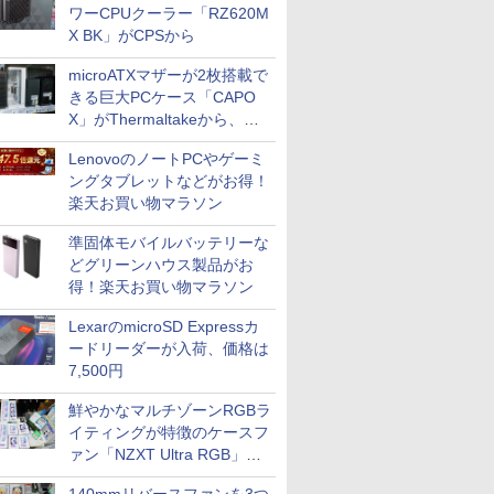
ワーCPUクーラー「RZ620M
X BK」がCPSから
microATXマザーが2枚搭載で
きる巨大PCケース「CAPO
X」がThermaltakeから、カ
ラーは2色
LenovoのノートPCやゲーミ
ングタブレットなどがお得！
楽天お買い物マラソン
準固体モバイルバッテリーな
どグリーンハウス製品がお
得！楽天お買い物マラソン
LexarのmicroSD Expressカ
ードリーダーが入荷、価格は
7,500円
鮮やかなマルチゾーンRGBラ
イティングが特徴のケースフ
ァン「NZXT Ultra RGB」が
発売、計8製品