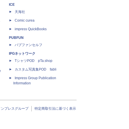
ICE
天海社
ス
Comic curea
impress QuickBooks
PUBFUN
パブファンセルフ
IPGネットワーク
TシャツPOD pTa.shop
カスタム写真集POD fabli
e
Impress Group Publication
Information
インプレスグループ
特定商取引法に基づく表示