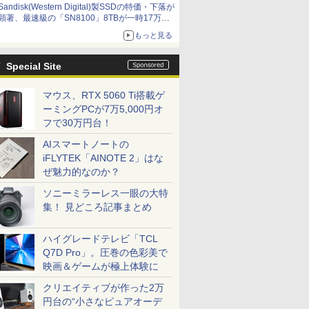
Sandisk(Western Digital)製SSDの特価・下落が
顕著、最速級の「SN8100」8TBが一時17万円
割れ [8月前半のSSD価格]
もっと見る
Special Site
マウス、RTX 5060 Ti搭載ゲ
ーミングPCが7万5,000円オ
フで30万円台！
AIスマートノートの
iFLYTEK「AINOTE 2」はな
ぜ魅力的なのか？
ソニーミラーレス一眼の大特
集！ 見どころ記事まとめ
ハイグレードテレビ「TCL
Q7D Pro」。圧巻の色彩美で
映画＆ゲームが極上体験に
クリエイティブが作った2万
円台の“小さなピュアオーデ