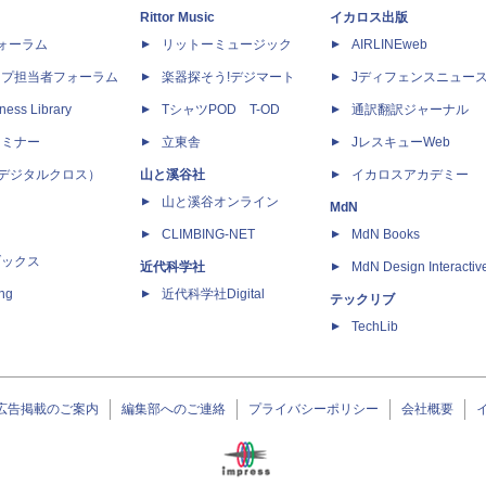
Rittor Music
イカロス出版
dフォーラム
リットーミュージック
AIRLINEweb
ップ担当者フォーラム
楽器探そう!デジマート
Jディフェンスニュー
ness Library
TシャツPOD T-OD
通訳翻訳ジャーナル
セミナー
立東舎
JレスキューWeb
 X（デジタルクロス）
山と溪谷社
イカロスアカデミー
山と溪谷オンライン
MdN
CLIMBING-NET
MdN Books
ブックス
近代科学社
MdN Design Interactiv
ing
近代科学社Digital
テックリブ
TechLib
広告掲載のご案内
編集部へのご連絡
プライバシーポリシー
会社概要