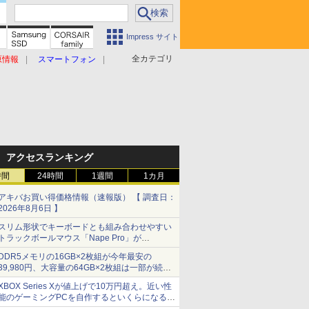
Impress サイト
全カテゴリ
原情報
スマートフォン
アクセスランキング
時間
24時間
1週間
1カ月
アキバお買い得価格情報（速報版） 【 調査日：
2026年8月6日 】
スリム形状でキーボードとも組み合わせやすい
トラックボールマウス「Nape Pro」が
Keychronから
DDR5メモリの16GB×2枚組が今年最安の
39,980円、大容量の64GB×2枚組は一部が続騰
[8月前半のメモリ価格]
XBOX Series Xが値上げで10万円超え。近い性
能のゲーミングPCを自作するといくらになる？
【石田賀津男の『酒の肴にPCゲーム』】