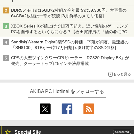
】
DDR5メモリの16GB×2枚組が今年最安の39,980円、大容量の
64GB×2枚組は一部が続騰 [8月前半のメモリ価格]
XBOX Series Xが値上げで10万円超え。近い性能のゲーミング
PCを自作するといくらになる？【石田賀津男の『酒の肴にPCゲ
ーム』】
Sandisk(Western Digital)製SSDの特価・下落が顕著、最速級の
「SN8100」8TBが一時17万円割れ [8月前半のSSD価格]
CPSの大型ツインタワーCPUクーラー「RZ820 Display BK」が
発売、クーラートップに5インチ液晶搭載
もっと見る
AKIBA PC Hotline! をフォローする
Special Site