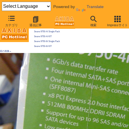
Powered by
Translate
AKIBA PC Hotline! 2010年1月23日号
カテゴリ
過去記事
検索
Impressサイト
今週見つけた新製品：そのほかの拡張カード
3ware 9750-4i Single Pack
3ware 9750-4i KIT
3ware 9750-8i Single Pack
3ware 9750-8i KIT
前の画像←