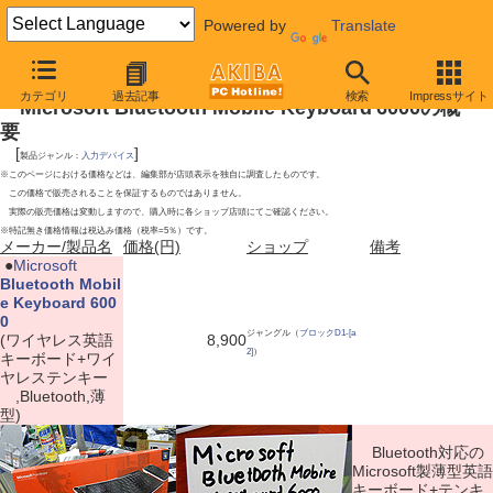
Powered by
Translate
2010年1月23日号
カテゴリ
過去記事
検索
Impressサイト
Microsoft Bluetooth Mobile Keyboard 6000の概
要
[
]
製品ジャンル：
入力デバイス
※このページにおける価格などは、編集部が店頭表示を独自に調査したものです。
この価格で販売されることを保証するものではありません。
実際の販売価格は変動しますので、購入時に各ショップ店頭にてご確認ください。
※特記無き価格情報は税込み価格（税率=5％）です。
メーカー/製品名
価格(円)
ショップ
備考
|
●
Microsoft
Bluetooth Mobil
e Keyboard 600
0
ジャングル（
ブロックD1-[a
(ワイヤレス英語
8,900
2]
）
キーボード+ワイ
ヤレステンキー
,Bluetooth,薄
型)
Bluetooth対応の
Microsoft製薄型英語
キーボード+テンキ