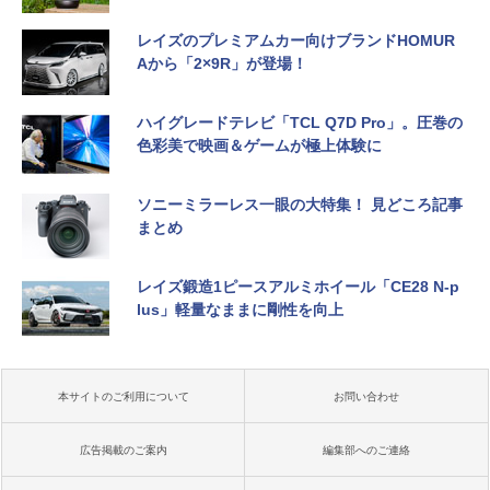
レイズのプレミアムカー向けブランドHOMUR
Aから「2×9R」が登場！
ハイグレードテレビ「TCL Q7D Pro」。圧巻の
色彩美で映画＆ゲームが極上体験に
ソニーミラーレス一眼の大特集！ 見どころ記事
まとめ
レイズ鍛造1ピースアルミホイール「CE28 N-p
lus」軽量なままに剛性を向上
本サイトのご利用について
お問い合わせ
広告掲載のご案内
編集部へのご連絡