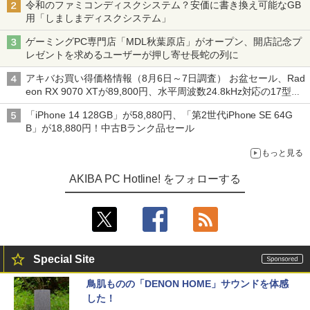
令和のファミコンディスクシステム？安価に書き換え可能なGB
用「しましまディスクシステム」
ゲーミングPC専門店「MDL秋葉原店」がオープン、開店記念プ
レゼントを求めるユーザーが押し寄せ長蛇の列に
アキバお買い得価格情報（8月6日～7日調査） お盆セール、Rad
eon RX 9070 XTが89,800円、水平周波数24.8kHz対応の17型モ
ニターが9,801円、暑さ指数連動セール ほか
「iPhone 14 128GB」が58,880円、「第2世代iPhone SE 64G
B」が18,880円！中古Bランク品セール
もっと見る
AKIBA PC Hotline! をフォローする
Special Site
鳥肌ものの「DENON HOME」サウンドを体感
した！