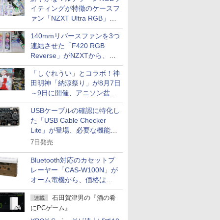
イティングが特徴のケースフ
ァン「NZXT Ultra RGB」が
発売、計8製品
140mmリバースファンを3つ
連結させた「F420 RGB
Reverse」がNZXTから、単
一フレーム採用
「しぐれうい」とコラボ！神
田明神「納涼祭り」が8月7日
～9日に開催、アニソン盆踊
りや屋台グルメなどもあり
USBケーブルの確認に特化し
た「USB Cable Checker
Lite」が登場、必要な機能を
凝縮しコンパクトに
7日発売
Bluetooth対応のカセットプ
レーヤー「CAS-W100N」が
オーム電機から、価格は
5,940円
石田賀津男の『酒の肴
連載
にPCゲーム』