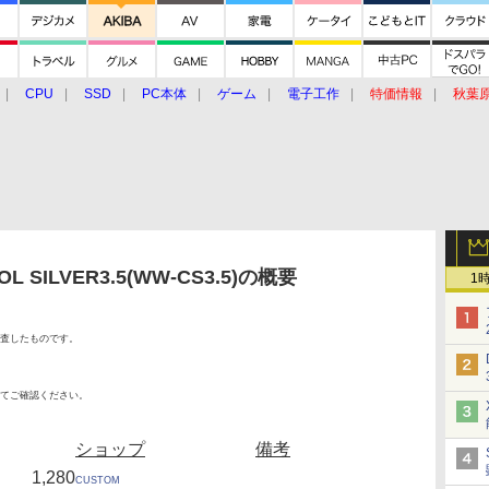
CPU
SSD
PC本体
ゲーム
電子工作
特価情報
秋葉
グルメ
イベント
価格動向
SILVER3.5(WW-CS3.5)の概要
1
査したものです。
てご確認ください。
ショップ
備考
1,280
CUSTOM