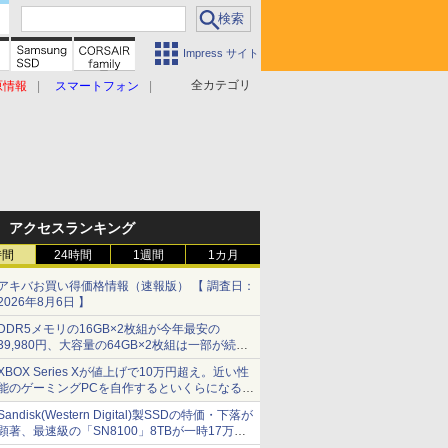
Impress サイト
全カテゴリ
原情報
スマートフォン
アクセスランキング
時間
24時間
1週間
1カ月
アキバお買い得価格情報（速報版） 【 調査日：
2026年8月6日 】
DDR5メモリの16GB×2枚組が今年最安の
39,980円、大容量の64GB×2枚組は一部が続騰
[8月前半のメモリ価格]
XBOX Series Xが値上げで10万円超え。近い性
能のゲーミングPCを自作するといくらになる？
【石田賀津男の『酒の肴にPCゲーム』】
Sandisk(Western Digital)製SSDの特価・下落が
顕著、最速級の「SN8100」8TBが一時17万円
割れ [8月前半のSSD価格]