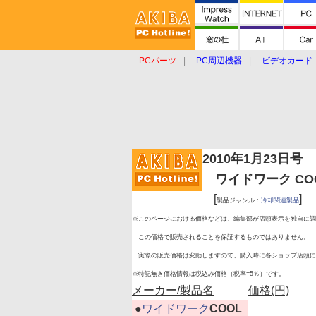
PCパーツ
PC周辺機器
ビデオカード
タブレット
おもしろグッズ
ショップ
2010年1月23日号
ワイドワーク COOL 
[
]
製品ジャンル：
冷却関連製品
※このページにおける価格などは、編集部が店頭表示を独自に調
この価格で販売されることを保証するものではありません。
実際の販売価格は変動しますので、購入時に各ショップ店頭に
※特記無き価格情報は税込み価格（税率=5％）です。
メーカー/製品名
価格(円)
|
●
ワイドワーク
COOL