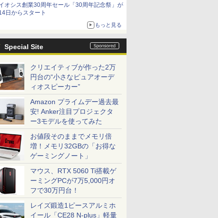
イオシス創業30周年セール「30周年記念祭」が
14日からスタート
もっと見る
Special Site
クリエイティブが作った2万
円台の“小さなピュアオーデ
ィオスピーカー”
Amazon プライムデー過去最
安! Anker注目プロジェクタ
ー3モデルを使ってみた
お値段そのままでメモリ倍
増！メモリ32GBの「お得な
ゲーミングノート」
マウス、RTX 5060 Ti搭載ゲ
ーミングPCが7万5,000円オ
フで30万円台！
レイズ鍛造1ピースアルミホ
イール「CE28 N-plus」軽量