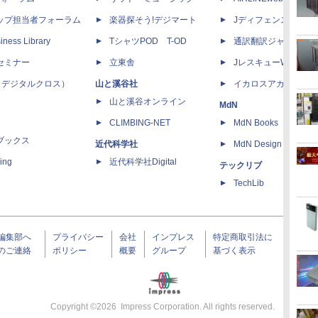
ップ担当者フォーラム
楽器探そう!デジマート
Jディフェンスニュー
iness Library
TシャツPOD T-OD
通訳翻訳ジャーナル
セミナー
立東舎
JレスキューWeb
 X（デジタルクロス）
山と溪谷社
イカロスアカデミー
山と溪谷オンライン
MdN
CLIMBING-NET
MdN Books
ブックス
近代科学社
MdN Design Interacti
ing
近代科学社Digital
テックリブ
TechLib
編集部へ
プライバシー
会社
インプレス
特定商取引法に
のご連絡
ポリシー
概要
グループ
基づく表示
Copyright ©
2026
Impress Corporation. All rights reserved.