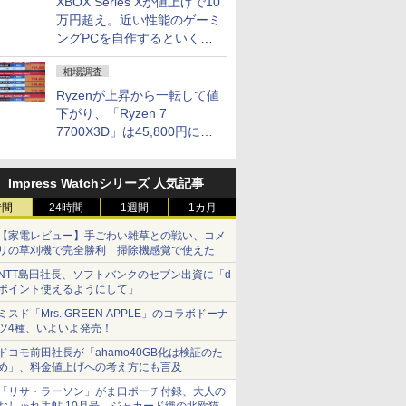
XBOX Series Xが値上げで10
万円超え。近い性能のゲーミ
ングPCを自作するといくら
になる？
相場調査
Ryzenが上昇から一転して値
下がり、「Ryzen 7
7700X3D」は45,800円に急
落し「Ryzen 7 7800X3D」
との価格逆転解消 [8月前半の
Impress Watchシリーズ 人気記事
CPU価格]
時間
24時間
1週間
1カ月
【家電レビュー】手ごわい雑草との戦い、コメ
リの草刈機で完全勝利 掃除機感覚で使えた
NTT島田社長、ソフトバンクのセブン出資に「d
ポイント使えるようにして」
ミスド「Mrs. GREEN APPLE」のコラボドーナ
ツ4種、いよいよ発売！
ドコモ前田社長が「ahamo40GB化は検証のた
め」、料金値上げへの考え方にも言及
「リサ・ラーソン」がま口ポーチ付録、大人の