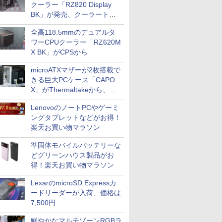
クーラー「RZ820 Display
ス
Comic curea
BK」が発売、クーラートッ
プに5インチ液晶搭載
impress QuickBooks
全高118.5mmのデュアルタ
ワーCPUクーラー「RZ620M
PUBFUN
X BK」がCPSから
パブファンセルフ
microATXマザーが2枚搭載で
IPGネットワーク
きる巨大PCケース「CAPO
TシャツPOD pTa.shop
X」がThermaltakeから、カ
カスタム写真集POD fabli
ラーは2色
ve
LenovoのノートPCやゲーミ
Impress Group Publication Informa
ングタブレットなどがお得！
tion
楽天お買い物マラソン
準固体モバイルバッテリーな
どグリーンハウス製品がお
得！楽天お買い物マラソン
LexarのmicroSD Expressカ
ードリーダーが入荷、価格は
7,500円
鮮やかなマルチゾーンRGBラ