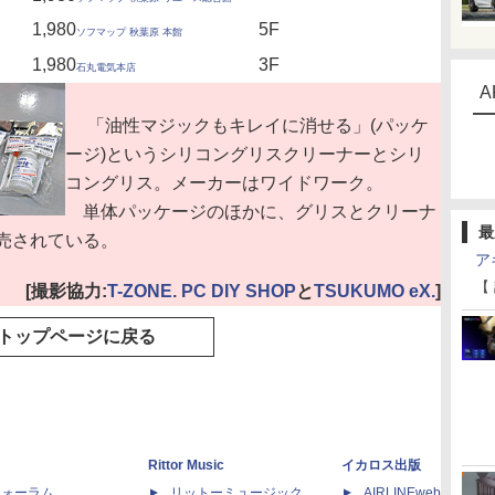
1,980
5F
ソフマップ 秋葉原 本館
1,980
3F
石丸電気本店
A
「油性マジックもキレイに消せる」(パッケ
ージ)というシリコングリスクリーナーとシリ
コングリス。メーカーはワイドワーク。
単体パッケージのほかに、グリスとクリーナ
最
売されている。
ア
【
[撮影協力:
T-ZONE. PC DIY SHOP
と
TSUKUMO eX.
]
トップページに戻る
Rittor Music
イカロス出版
dフォーラム
リットーミュージック
AIRLINEweb