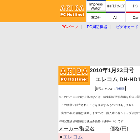
PCパーツ
PC周辺機器
ビデオカード
タブレット
おもしろグッズ
ショップ
2010年1月23日号
エレコム DH-HD14E
[
]
製品ジャンル：
AV機器
※このページにおける価格などは、編集部が店頭表示を独自に調
この価格で販売されることを保証するものではありません。
実際の販売価格は変動しますので、購入時に各ショップ店頭に
※特記無き価格情報は税込み価格（税率=5％）です。
メーカー/製品名
価格(円)
|
●
エレコム