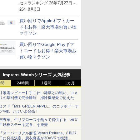
が注目を集める
セスランキング 26年7月27日～
26年8月3日
買い回りでAppleギフトカー
ドもお得！楽天市場お買い物
マラソン
買い回りでGoogle Playギフ
トコードもお得！楽天市場お
買い物マラソン
Impress Watchシリーズ 人気記事
時間
24時間
1週間
1カ月
【家電レビュー】手ごわい雑草との戦い、コメ
リの草刈機で完全勝利 掃除機感覚で使えた
ミスド「Mrs. GREEN APPLE」のコラボドーナ
ツ4種、いよいよ発売！
吉野家、牛リブロースを熱々で提供する「極旨
牛鉄板ステーキ定食」を発売
「スーパーリアル麻雀 Venus Returns」8月27
日に発売決定。脱衣麻雀が3D×VRで復活