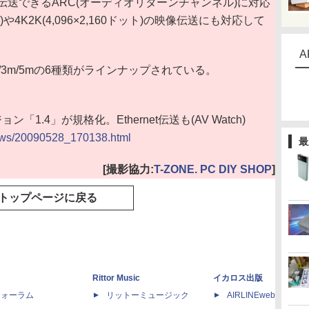
送できるARC(オーディオリターンチャンネル)に対応
)や4K2K(4,096×2,160ドット)の映像伝送にも対応して
A
2m/3m/5mの6種類がラインナップされている。
ン「1.4」が規格化。Ethernet伝送も(AV Watch)
/news/20090528_170138.html
最
[撮影協力:
T-ZONE. PC DIY SHOP
]
トップページに戻る
Rittor Music
イカロス出版
dフォーラム
リットーミュージック
AIRLINEweb