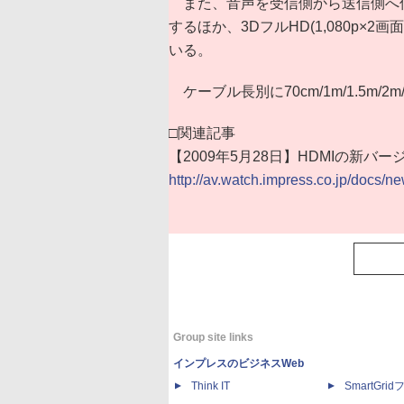
また、音声を受信側から送信側へ伝
するほか、3DフルHD(1,080p×2画面
いる。
ケーブル長別に70cm/1m/1.5m/
□関連記事
【2009年5月28日】HDMIの新バージョ
http://av.watch.impress.co.jp/docs
Group site links
インプレスのビジネスWeb
Think IT
SmartGri