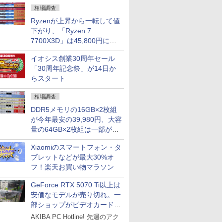
相場調査
Ryzenが上昇から一転して値
下がり、「Ryzen 7
7700X3D」は45,800円に急
落し「Ryzen 7 7800X3D」
イオシス創業30周年セール
との価格逆転解消 [8月前半の
「30周年記念祭」が14日か
CPU価格]
らスタート
相場調査
DDR5メモリの16GB×2枚組
が今年最安の39,980円、大容
量の64GB×2枚組は一部が続
騰 [8月前半のメモリ価格]
Xiaomiのスマートフォン・タ
ブレットなどが最大30%オ
フ！楽天お買い物マラソン
GeForce RTX 5070 Ti以上は
安価なモデルが売り切れ。一
部ショップがビデオカードの
購入制限を実施したニュース
AKIBA PC Hotline! 先週のアク