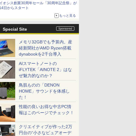
イオシス創業30周年セール「30周年記念祭」が
価格]
14日からスタート
もっと見る
Special Site
メモリ32GBでも予算内。産
経新聞社がAMD Ryzen搭載
dynabookを2千台導入
AIスマートノートの
iFLYTEK「AINOTE 2」はな
ぜ魅力的なのか？
鳥肌ものの「DENON
HOME」サウンドを体感し
た！
性能の良いお得な中古PC情
報はこのページでチェック！
クリエイティブが作った2万
円台の“小さなピュアオーデ