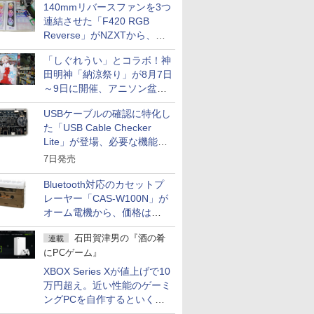
140mmリバースファンを3つ
ス
Comic curea
連結させた「F420 RGB
impress QuickBooks
Reverse」がNZXTから、単
一フレーム採用
PUBFUN
「しぐれうい」とコラボ！神
パブファンセルフ
田明神「納涼祭り」が8月7日
IPGネットワーク
～9日に開催、アニソン盆踊
りや屋台グルメなどもあり
TシャツPOD pTa.shop
USBケーブルの確認に特化し
カスタム写真集POD fabli
た「USB Cable Checker
ve
Lite」が登場、必要な機能を
Impress Group Publication Informa
凝縮しコンパクトに
7日発売
tion
Bluetooth対応のカセットプ
レーヤー「CAS-W100N」が
オーム電機から、価格は
5,940円
石田賀津男の『酒の肴
連載
にPCゲーム』
XBOX Series Xが値上げで10
万円超え。近い性能のゲーミ
ングPCを自作するといくら
になる？