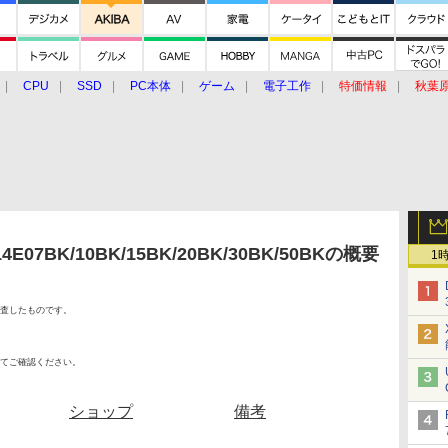
CPU
SSD
PC本体
ゲーム
電子工作
特価情報
秋葉
グルメ
イベント
価格動向
07BK/10BK/15BK/20BK/30BK/50BKの概要
1
査したものです。
てご確認ください。
ショップ
備考