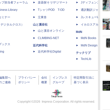
ップ担当者フォーラム
楽器探そう!デジマート
Jディフェンスニュー
iness Library
TシャツPOD T-OD
通訳翻訳ジャーナル
セミナー
立東舎
JレスキューWeb
 X（デジタルクロス）
山と溪谷社
イカロスアカデミー
山と溪谷オンライン
MdN
CLIMBING-NET
MdN Books
ブックス
近代科学社
MdN Design Interacti
ing
近代科学社Digital
テックリブ
TechLib
編集部へ
プライバシー
会社
インプレス
特定商取引法に
のご連絡
ポリシー
概要
グループ
基づく表示
Copyright ©
2026
Impress Corporation. All rights reserved.