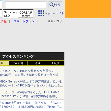
Impress サイト
全カテゴリ
原情報
スマートフォン
アクセスランキング
時間
24時間
1週間
1カ月
DDR5メモリの16GB×2枚組が今年最安の
39,980円、大容量の64GB×2枚組は一部が続騰
[8月前半のメモリ価格]
XBOX Series Xが値上げで10万円超え。近い性
能のゲーミングPCを自作するといくらになる？
【石田賀津男の『酒の肴にPCゲーム』】
USBケーブルの確認に特化した「USB Cable
Checker Lite」が登場、必要な機能を凝縮しコ
ンパクトに 7日発売
Ryzenが上昇から一転して値下がり、「Ryzen
7 7700X3D」は45,800円に急落し「Ryzen 7
7800X3D」との価格逆転解消 [8月前半のCPU