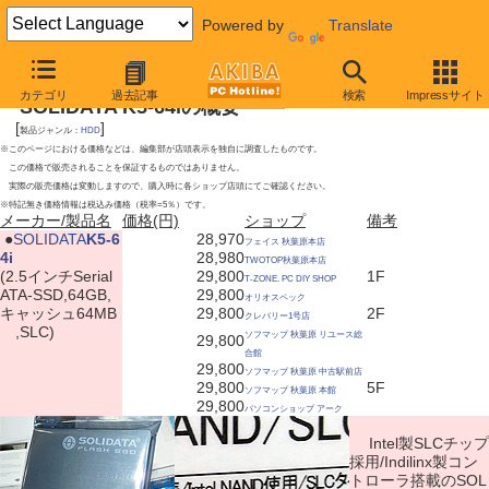
Powered by
Translate
2010年1月23日号
カテゴリ
過去記事
検索
Impressサイト
SOLIDATA K5-64iの概要
[
]
製品ジャンル：
HDD
※このページにおける価格などは、編集部が店頭表示を独自に調査したものです。
この価格で販売されることを保証するものではありません。
実際の販売価格は変動しますので、購入時に各ショップ店頭にてご確認ください。
※特記無き価格情報は税込み価格（税率=5％）です。
メーカー/製品名
価格(円)
ショップ
備考
|
●
SOLIDATA
K5-6
28,970
フェイス 秋葉原本店
4i
28,980
TWOTOP秋葉原本店
(2.5インチSerial
29,800
1F
T-ZONE. PC DIY SHOP
ATA-SSD,64GB,
29,800
オリオスペック
キャッシュ64MB
29,800
2F
クレバリー1号店
,SLC)
ソフマップ 秋葉原 リユース総
29,800
合館
29,800
ソフマップ 秋葉原 中古駅前店
29,800
5F
ソフマップ 秋葉原 本館
29,800
パソコンショップ アーク
Intel製SLCチップ
採用/Indilinx製コン
トローラ搭載のSOL