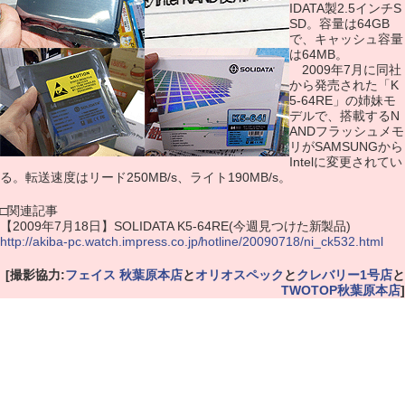
IDATA製2.5インチS
SD。容量は64GB
で、キャッシュ容量
は64MB。
2009年7月に同社
から発売された「K
5-64RE」の姉妹モ
デルで、搭載するN
ANDフラッシュメモ
リがSAMSUNGから
Intelに変更されてい
る。転送速度はリード250MB/s、ライト190MB/s。
□関連記事
【2009年7月18日】SOLIDATA K5-64RE(今週見つけた新製品)
http://akiba-pc.watch.impress.co.jp/hotline/20090718/ni_ck532.html
[撮影協力:
フェイス 秋葉原本店
と
オリオスペック
と
クレバリー1号店
と
TWOTOP秋葉原本店
]