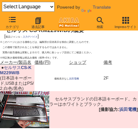
Powered by
Translate
2010年1月23日号
カテゴリ
過去記事
検索
Impressサイト
セルサス CS-KM229W/Bの概要
[
]
製品ジャンル：
入力デバイス
※このページにおける価格などは、編集部が店頭表示を独自に調査したものです。
この価格で販売されることを保証するものではありません。
実際の販売価格は変動しますので、購入時に各ショップ店頭にてご確認ください。
※特記無き価格情報は税込み価格（税率=5％）です。
メーカー/製品名
価格(円)
ショップ
備考
|
●
セルサス
CS-K
M229W/B
(日本語キーボー
2F
価格表示なし
浜田電機
ド,USBまたはPS/
2,白色/黒色)
セルサスブランドの日本語キーボード。カ
ラーはホワイトとブラック。
[撮影協力:
浜田電機
]