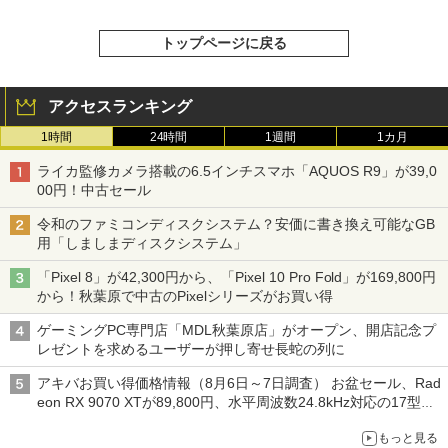
トップページに戻る
アクセスランキング
1時間
24時間
1週間
1カ月
ライカ監修カメラ搭載の6.5インチスマホ「AQUOS R9」が39,0
00円！中古セール
令和のファミコンディスクシステム？安価に書き換え可能なGB
用「しましまディスクシステム」
「Pixel 8」が42,300円から、「Pixel 10 Pro Fold」が169,800円
から！秋葉原で中古のPixelシリーズがお買い得
ゲーミングPC専門店「MDL秋葉原店」がオープン、開店記念プ
レゼントを求めるユーザーが押し寄せ長蛇の列に
アキバお買い得価格情報（8月6日～7日調査） お盆セール、Rad
eon RX 9070 XTが89,800円、水平周波数24.8kHz対応の17型モ
ニターが9,801円、暑さ指数連動セール ほか
もっと見る