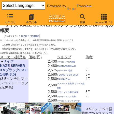
Powered by
Translate
2010年1月23日号
カテゴリ
過去記事
検索
Impressサイト
サイズ KAZE SERVER 3.5ブラック(KS01-BK-3.5)の
概要
[
]
製品ジャンル：
その他のベイ内蔵機器
※このページにおける価格などは、編集部が店頭表示を独自に調査したものです。
この価格で販売されることを保証するものではありません。
実際の販売価格は変動しますので、購入時に各ショップ店頭にてご確認ください。
※特記無き価格情報は税込み価格（税率=5％）です。
メーカー/製品名
価格(円)
ショップ
備考
|
●
サイズ
2,430
パソコンハウス東映
KAZE SERVER
2,480
TWOTOP秋葉原本店
3.5ブラック(KS0
2,575
2F
クレバリー1号店
1-BK-3.5)
2,580
3F
T-ZONE. PC DIY SHOP
(3.5インチ用ファ
2,580
4F
TSUKUMO eX.
ンコントローラ,2
ソフマップ 秋葉原 リユース総
2,580
ch,黒色)
合館
2,580
5F
ソフマップ 秋葉原 本館
2,580
2F
ツクモパソコン本店II
2,580
パソコンショップ アーク
3.5インチベイ搭
載型の2chファンコ