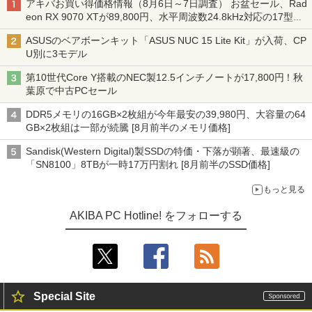
アキバお買い得価格情報（8月6日～7日調査） お盆セール、Rad
eon RX 9070 XTが89,800円、水平周波数24.8kHz対応の17型モ
ニターが9,801円、暑さ指数連動セール ほか
ASUSのベアボーンキット「ASUS NUC 15 Lite Kit」が入荷、CP
U別に3モデル
第10世代Core Y搭載のNEC製12.5インチノートが17,800円！秋
葉原で中古PCセール
DDR5メモリの16GB×2枚組が今年最安の39,980円、大容量の64
GB×2枚組は一部が続騰 [8月前半のメモリ価格]
Sandisk(Western Digital)製SSDの特価・下落が顕著、最速級の
「SN8100」8TBが一時17万円割れ [8月前半のSSD価格]
もっと見る
AKIBA PC Hotline! をフォローする
Special Site