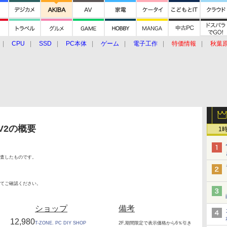
CPU
SSD
PC本体
ゲーム
電子工作
特価情報
秋葉
グルメ
イベント
価格動向
 V2の概要
1
査したものです。
てご確認ください。
ショップ
備考
12,980
T-ZONE. PC DIY SHOP
2F,期間限定で表示価格から6％引き