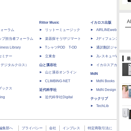
A
Rittor Music
イカロス出版
dフォーラム
リットーミュージック
AIRLINEweb
ップ担当者フォーラム
楽器探そう!デジマート
Jディフェンスニュー
iness Library
TシャツPOD T-OD
通訳翻訳ジャーナル
セミナー
立東舎
JレスキューWeb
最
 X（デジタルクロス）
山と溪谷社
イカロスアカデミー
山と溪谷オンライン
MdN
CLIMBING-NET
MdN Books
ブックス
近代科学社
MdN Design Interacti
ing
近代科学社Digital
テックリブ
TechLib
編集部へ
プライバシー
会社
インプレス
特定商取引法に