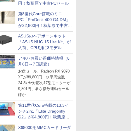
円！秋葉原で中古PCセール
第8世代Core搭載のミニ
PC「ProDesk 400 G4 DM」
が22,800円！秋葉原で中古
PCセール
ASUSのベアボーンキット
「ASUS NUC 15 Lite Kit」が
入荷、CPU別に3モデル
アキバお買い得価格情報（8
月6日～7日調査）
お盆セール、Radeon RX 9070
XTが89,800円、水平周波数
24.8kHz対応の17型モニターが
9,801円、暑さ指数連動セール
ほか
第11世代Core搭載の13.3イ
ンチ2in1「Elite Dragonfly
G2」が64,800円！秋葉原で
中古PCセール
X68000用MMCカードリーダ