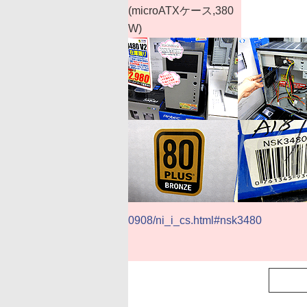
(microATXケース,380
W)
0908/ni_i_cs.html#nsk3480