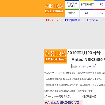
PCパーツ
PC周辺機器
ビデオカード
タブレット
おもしろグッズ
ショップ
2010年1月23日号
Antec NSK3480
[
]
製品ジャンル：
ケース類
※このページにおける価格などは、編集部が店頭表示を独自に調
この価格で販売されることを保証するものではありません。
実際の販売価格は変動しますので、購入時に各ショップ店頭に
※特記無き価格情報は税込み価格（税率=5％）です。
メーカー/製品名
価格(円)
|
●
Antec
NSK3480 V2