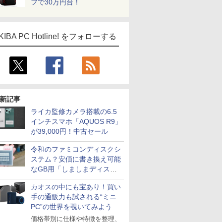
フで30万円台！
KIBA PC Hotline! をフォローする
ICE
天海社
ス
Comic curea
impress QuickBooks
PUBFUN
新記事
パブファンセルフ
ライカ監修カメラ搭載の6.5
インチスマホ「AQUOS R9」
IPGネットワーク
が39,000円！中古セール
TシャツPOD pTa.shop
令和のファミコンディスクシ
カスタム写真集POD fabli
ve
ステム？安価に書き換え可能
Impress Group Publication Informa
なGB用「しましまディスク
tion
システム」
カオスの中にも宝あり！買い
手の通販力も試される“ミニ
PC”の世界を覗いてみよう
価格帯別に仕様や特徴を整理、