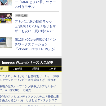
ー「MMCじょい君」のケー
ス付きモデル
特別企画
アキバに“夏の特価ラッシ
ュ”到来！CPUもメモリもマ
ザーも安い、買い時のパーツ
は？【8月7日(金)22時配信】
第12世代Core搭載の14イン
チワークステーション
「ZBook Firefly 14 G9」が
79,800円！秋葉原で中古PC
セール
Impress Watchシリーズ 人気記事
時間
24時間
1週間
1カ月
ユニクロ、今日から「お盆特別セール」。涼感
シアサッカーワンピース待望値下げ、撥水ギア
ショーツは1990円に
東映の歴代オープニング映像がカプセルトイ
に。全5種で8月下旬発売
令和のファミコンディスクシステム？安価に書
き換え可能なGB用「しましまディスクシステ
ム」