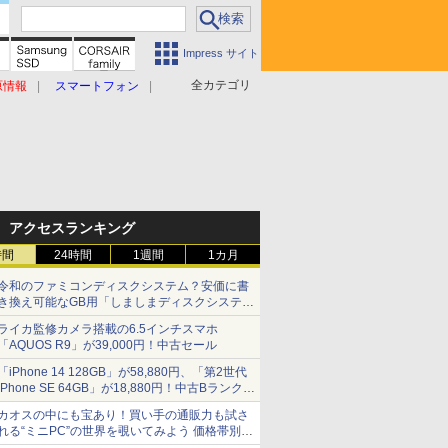
Impress サイト
全カテゴリ
原情報
スマートフォン
アクセスランキング
時間
24時間
1週間
1カ月
令和のファミコンディスクシステム？安価に書
き換え可能なGB用「しましまディスクシステ
ム」
ライカ監修カメラ搭載の6.5インチスマホ
「AQUOS R9」が39,000円！中古セール
「iPhone 14 128GB」が58,880円、「第2世代
iPhone SE 64GB」が18,880円！中古Bランク品
セール
カオスの中にも宝あり！買い手の通販力も試さ
れる“ミニPC”の世界を覗いてみよう 価格帯別に
仕様や特徴を整理、11製品をピックアップ text