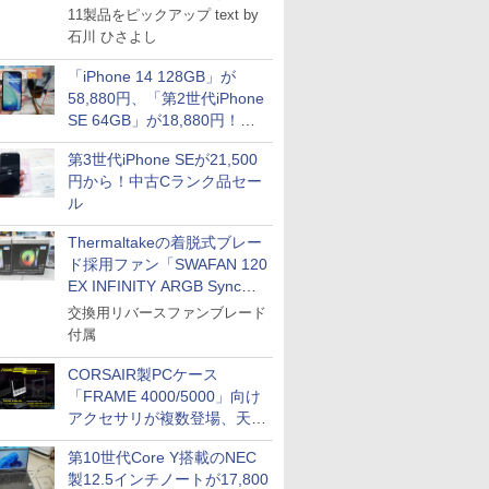
11製品をピックアップ text by
石川 ひさよし
「iPhone 14 128GB」が
58,880円、「第2世代iPhone
SE 64GB」が18,880円！中
古Bランク品セール
第3世代iPhone SEが21,500
円から！中古Cランク品セー
ル
Thermaltakeの着脱式ブレー
ド採用ファン「SWAFAN 120
EX INFINITY ARGB Sync」
に単品パッケージ
交換用リバースファンブレード
付属
CORSAIR製PCケース
「FRAME 4000/5000」向け
アクセサリが複数登場、天然
木製パネルや背面コネクタ対
第10世代Core Y搭載のNEC
応トレイなど
製12.5インチノートが17,800