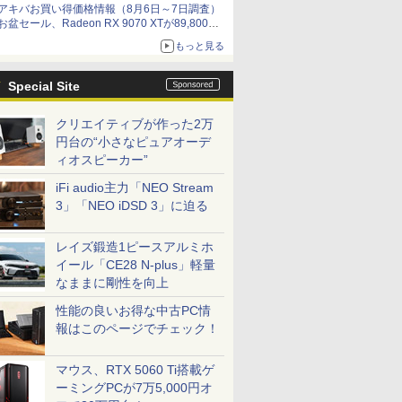
アキバお買い得価格情報（8月6日～7日調査）
by 石川 ひさよし
お盆セール、Radeon RX 9070 XTが89,800
円、水平周波数24.8kHz対応の17型モニターが
もっと見る
9,801円、暑さ指数連動セール ほか
Special Site
クリエイティブが作った2万
円台の“小さなピュアオーデ
ィオスピーカー”
iFi audio主力「NEO Stream
3」「NEO iDSD 3」に迫る
レイズ鍛造1ピースアルミホ
イール「CE28 N-plus」軽量
なままに剛性を向上
性能の良いお得な中古PC情
報はこのページでチェック！
マウス、RTX 5060 Ti搭載ゲ
ーミングPCが7万5,000円オ