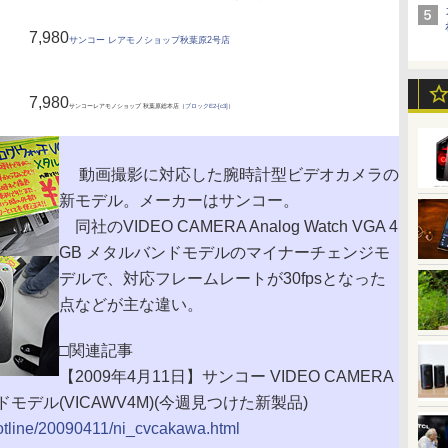
7,980
サンコー レアモノショップ秋葉原2号店
7,980
サンコーレアモノショップ 秋葉原総本店（
ブロックE2-[c3]
）
動画撮影に対応した腕時計型ビデオカメラの
新モデル。メーカーはサンコー。
同社のVIDEO CAMERA Analog Watch VGA 4
GB メタルバンドモデルのマイナーチェンジモ
デルで、対応フレームレートが30fpsとなった
点などが主な違い。
□関連記事
【2009年4月11日】サンコー VIDEO CAMERA
ルバンドモデル(VICAWV4M)(今週見つけた新製品)
/hotline/20090411/ni_cvcakawa.html