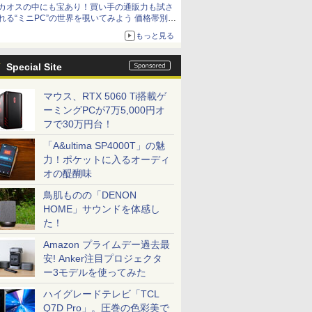
カオスの中にも宝あり！買い手の通販力も試さ
れる“ミニPC”の世界を覗いてみよう 価格帯別に
仕様や特徴を整理、11製品をピックアップ text
もっと見る
by 石川 ひさよし
Special Site
マウス、RTX 5060 Ti搭載ゲ
ーミングPCが7万5,000円オ
フで30万円台！
「A&ultima SP4000T」の魅
力！ポケットに入るオーディ
オの醍醐味
鳥肌ものの「DENON
HOME」サウンドを体感し
た！
Amazon プライムデー過去最
安! Anker注目プロジェクタ
ー3モデルを使ってみた
ハイグレードテレビ「TCL
Q7D Pro」。圧巻の色彩美で