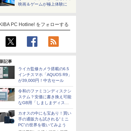
映画＆ゲームが極上体験に
KIBA PC Hotline! をフォローする
新記事
ICE
ライカ監修カメラ搭載の6.5
天海社
インチスマホ「AQUOS R9」
ス
Comic curea
が39,000円！中古セール
impress QuickBooks
令和のファミコンディスクシ
PUBFUN
ステム？安価に書き換え可能
パブファンセルフ
なGB用「しましまディスク
システム」
IPGネットワーク
カオスの中にも宝あり！買い
TシャツPOD pTa.shop
手の通販力も試される“ミニ
PC”の世界を覗いてみよう
カスタム写真集POD fabli
ve