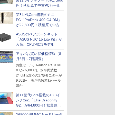
製12.5インチノートが17,800
円！秋葉原で中古PCセール
第8世代Core搭載のミニ
PC「ProDesk 400 G4 DM」
が22,800円！秋葉原で中古
PCセール
ASUSのベアボーンキット
「ASUS NUC 15 Lite Kit」が
入荷、CPU別に3モデル
アキバお買い得価格情報（8
月6日～7日調査）
お盆セール、Radeon RX 9070
XTが89,800円、水平周波数
24.8kHz対応の17型モニターが
9,801円、暑さ指数連動セール
ほか
第11世代Core搭載の13.3イ
ンチ2in1「Elite Dragonfly
G2」が64,800円！秋葉原で
中古PCセール
X68000用MMCカードリーダ