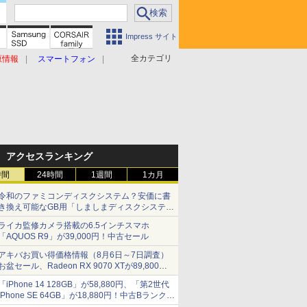
Impress サイト
全カテゴリ
原情報
スマートフォン
アクセスランキング
時間
24時間
1週間
1カ月
令和のファミコンディスクシステム？安価に書
き換え可能なGB用「しましまディスクシステ
ム」
ライカ監修カメラ搭載の6.5インチスマホ
「AQUOS R9」が39,000円！中古セール
アキバお買い得価格情報（8月6日～7日調査）
お盆セール、Radeon RX 9070 XTが89,800
円、水平周波数24.8kHz対応の17型モニターが
「iPhone 14 128GB」が58,880円、「第2世代
9,801円、暑さ指数連動セール ほか
iPhone SE 64GB」が18,880円！中古Bランク品
セール