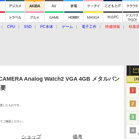
CPU
SSD
PC本体
ゲーム
電子工作
特価情報
秋葉
グルメ
イベント
価格動向
MERA Analog Watch2 VGA 4GB メタルバン
1
概要
査したものです。
てご確認ください。
ショップ
備考