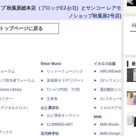
ップ 秋葉原総本店（
ブロックE2-[c3]
）と
サンコー レアモ
ノショップ秋葉原2号店
]
A
トップページに戻る
最
Rittor Music
イカロス出版
dフォーラム
リットーミュージック
AIRLINEweb
ップ担当者フォーラム
楽器探そう!デジマート
Jディフェンスニュー
iness Library
TシャツPOD T-OD
通訳翻訳ジャーナル
セミナー
立東舎
JレスキューWeb
 X（デジタルクロス）
山と溪谷社
イカロスアカデミー
山と溪谷オンライン
MdN
CLIMBING-NET
MdN Books
ブックス
近代科学社
MdN Design Interacti