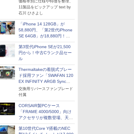
価格帯別に仕様や特徴を整理、
Impress Group Publication Informa
11製品をピックアップ text by
tion
石川 ひさよし
「iPhone 14 128GB」が
58,880円、「第2世代iPhone
SE 64GB」が18,880円！中
古Bランク品セール
第3世代iPhone SEが21,500
円から！中古Cランク品セー
ル
Thermaltakeの着脱式ブレー
ド採用ファン「SWAFAN 120
EX INFINITY ARGB Sync」
に単品パッケージ
交換用リバースファンブレード
付属
CORSAIR製PCケース
「FRAME 4000/5000」向け
アクセサリが複数登場、天然
木製パネルや背面コネクタ対
第10世代Core Y搭載のNEC
応トレイなど