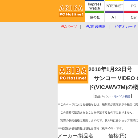
PCパーツ
PC周辺機器
ビデオカード
タブレット
おもしろグッズ
ショップ
2010年1月23日号
サンコー VIDEO CA
ド(VICAWV7M)の
[
]
製品ジャンル：
モバイル機器
※このページにおける価格などは、編集部が店頭表示を独自に調
この価格で販売されることを保証するものではありません。
実際の販売価格は変動しますので、購入時に各ショップ店頭に
※特記無き価格情報は税込み価格（税率=5％）です。
メーカー/製品名
価格(円)