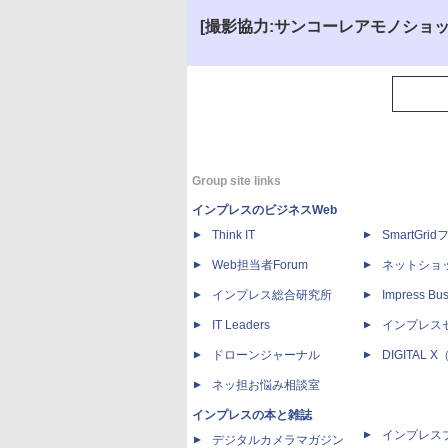
[撮影協力:サンコーレアモノショ
Group site links
インプレスのビジネスWeb
Think IT
SmartGri
Web担当者Forum
ネットショ
インプレス総合研究所
Impress Bus
IT Leaders
インプレス
ドローンジャーナル
DIGITAL
ネッ担お悩み相談室
インプレスの本と雑誌
インプレス
デジタルカメラマガジン