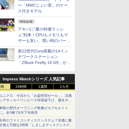
ー「MMCじょい君」のケー
ス付きモデル
特別企画
アキバに“夏の特価ラッシ
ュ”到来！CPUもメモリもマ
ザーも安い、買い時のパーツ
は？【8月7日(金)22時配信】
第12世代Core搭載の14イン
チワークステーション
「ZBook Firefly 14 G9」が
79,800円！秋葉原で中古PC
セール
Impress Watchシリーズ 人気記事
時間
24時間
1週間
1カ月
ユニクロ、今日から「お盆特別セール」。涼感
シアサッカーワンピース待望値下げ、撥水ギア
ショーツは1990円に
東映の歴代オープニング映像がカプセルトイ
に。全5種で8月下旬発売
令和のファミコンディスクシステム？安価に書
き換え可能なGB用「しましまディスクシステ