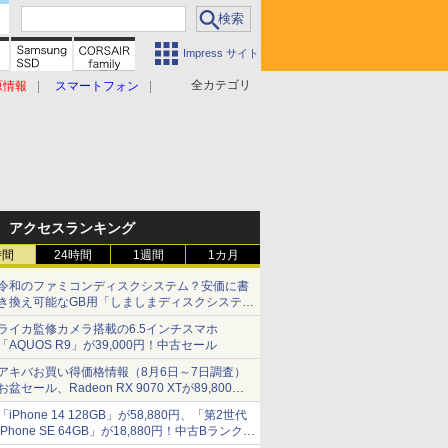
Impress サイト
全カテゴリ
原情報
スマートフォン
アクセスランキング
時間
24時間
1週間
1カ月
令和のファミコンディスクシステム？安価に書
き換え可能なGB用「しましまディスクシステ
ム」
ライカ監修カメラ搭載の6.5インチスマホ
「AQUOS R9」が39,000円！中古セール
アキバお買い得価格情報（8月6日～7日調査）
お盆セール、Radeon RX 9070 XTが89,800
円、水平周波数24.8kHz対応の17型モニターが
「iPhone 14 128GB」が58,880円、「第2世代
9,801円、暑さ指数連動セール ほか
iPhone SE 64GB」が18,880円！中古Bランク品
セール