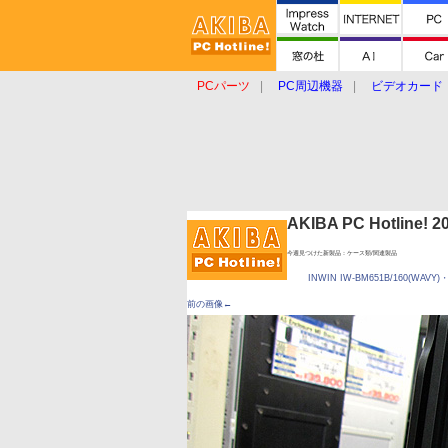
PCパーツ
PC周辺機器
ビデオカード
タブレット
おもしろグッズ
ショップ
AKIBA PC Hotline!
今週見つけた新製品：ケース類/関連製品
INWIN IW-BM651B/160(WAVY)
前の画像←