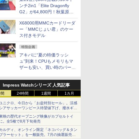
ンチ2in1「Elite Dragonfly
G2」が64,800円！秋葉原で
中古PCセール
X68000用MMCカードリーダ
ー「MMCじょい君」のケー
ス付きモデル
特別企画
アキバに“夏の特価ラッシ
ュ”到来！CPUもメモリもマ
ザーも安い、買い時のパーツ
は？【8月7日(金)22時配信】
Impress Watchシリーズ 人気記事
時間
24時間
1週間
1カ月
ユニクロ、今日から「お盆特別セール」。涼感
シアサッカーワンピース待望値下げ、撥水ギア
ショーツは1990円に
東映の歴代オープニング映像がカプセルトイ
に。全5種で8月下旬発売
カルディ、オンライン限定「ネコバッグ＆タン
ブラーセット」を一般販売。7月の抽選販売の