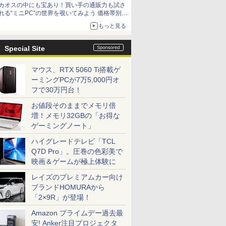
カオスの中にも宝あり！買い手の通販力も試さ
れる“ミニPC”の世界を覗いてみよう 価格帯別に
仕様や特徴を整理、11製品をピックアップ text
もっと見る
by 石川 ひさよし
Special Site
マウス、RTX 5060 Ti搭載ゲ
ーミングPCが7万5,000円オ
フで30万円台！
お値段そのままでメモリ倍
増！メモリ32GBの「お得な
ゲーミングノート」
ハイグレードテレビ「TCL
Q7D Pro」。圧巻の色彩美で
映画＆ゲームが極上体験に
レイズのプレミアムカー向け
ブランドHOMURAから
「2×9R」が登場！
Amazon プライムデー過去最
安! Anker注目プロジェクタ