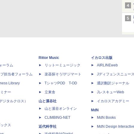
Rittor Music
イカロス出版
dフォーラム
リットーミュージック
AIRLINEweb
ップ担当者フォーラム
楽器探そう!デジマート
Jディフェンスニュー
ness Library
TシャツPOD T-OD
通訳翻訳ジャーナル
セミナー
立東舎
JレスキューWeb
 X（デジタルクロス）
山と溪谷社
イカロスアカデミー
山と溪谷オンライン
MdN
CLIMBING-NET
MdN Books
ブックス
近代科学社
MdN Design Interactiv