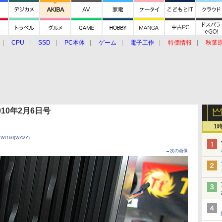
CPU
SSD
PC本体
ゲーム
電子工作
特価情報
秋葉
グルメ
イベント
価格動向
 2010年2月6日号
1
・W/160(WAVY)
→次の画像