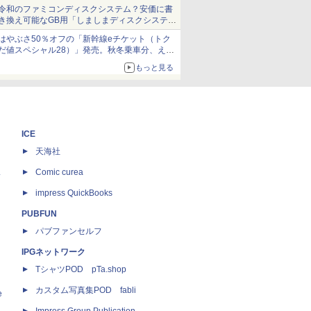
当選無効分
令和のファミコンディスクシステム？安価に書
き換え可能なGB用「しましまディスクシステ
ム」
はやぶさ50％オフの「新幹線eチケット（トク
だ値スペシャル28）」発売。秋冬乗車分、えき
ねっと限定
もっと見る
ICE
天海社
ス
Comic curea
impress QuickBooks
PUBFUN
パブファンセルフ
IPGネットワーク
TシャツPOD pTa.shop
カスタム写真集POD fabli
e