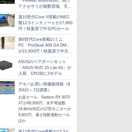
「FRAME 4000/5000」向け
アクセサリが複数登場、天然
木製パネルや背面コネクタ対
第10世代Core Y搭載のNEC
応トレイなど
製12.5インチノートが17,800
円！秋葉原で中古PCセール
第8世代Core搭載のミニ
PC「ProDesk 400 G4 DM」
が22,800円！秋葉原で中古
PCセール
ASUSのベアボーンキット
「ASUS NUC 15 Lite Kit」が
入荷、CPU別に3モデル
アキバお買い得価格情報（8
月6日～7日調査）
お盆セール、Radeon RX 9070
XTが89,800円、水平周波数
24.8kHz対応の17型モニターが
9,801円、暑さ指数連動セール
ほか
第11世代Core搭載の13.3イ