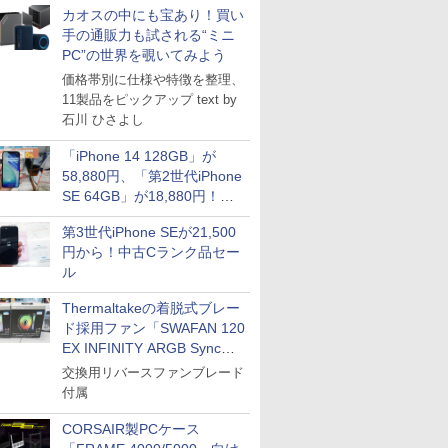
カオスの中にも宝あり！買い
手の通販力も試される“ミニ
PC”の世界を覗いてみよう
価格帯別に仕様や特徴を整理、
11製品をピックアップ text by
石川 ひさよし
「iPhone 14 128GB」が
58,880円、「第2世代iPhone
SE 64GB」が18,880円！中
古Bランク品セール
第3世代iPhone SEが21,500
円から！中古Cランク品セー
ル
Thermaltakeの着脱式ブレー
ド採用ファン「SWAFAN 120
EX INFINITY ARGB Sync」
に単品パッケージ
交換用リバースファンブレード
付属
CORSAIR製PCケース