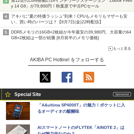
第12世代Core搭載の14インチワークステーション「ZBook Firefl
y 14 G9」が79,800円！秋葉原で中古PCセール
アキバに“夏の特価ラッシュ”到来！CPUもメモリもマザーも安
い、買い時のパーツは？【8月7日(金)22時配信】
DDR5メモリの16GB×2枚組が今年最安の39,980円、大容量の64
GB×2枚組は一部が続騰 [8月前半のメモリ価格]
もっと見る
AKIBA PC Hotline! をフォローする
Special Site
「A&ultima SP4000T」の魅力！ポケットに入
るオーディオの醍醐味
AIスマートノートのiFLYTEK「AINOTE 2」は
なぜ魅力的なのか？