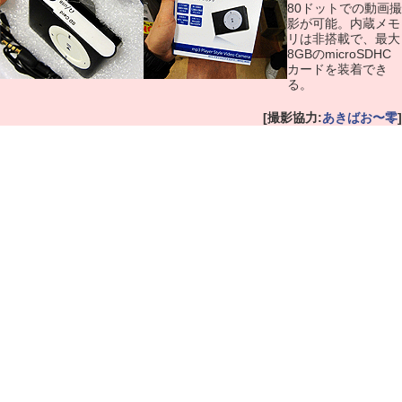
80ドットでの動画撮
影が可能。内蔵メモ
リは非搭載で、最大
8GBのmicroSDHC
カードを装着でき
る。
[撮影協力:
あきばお〜零
]