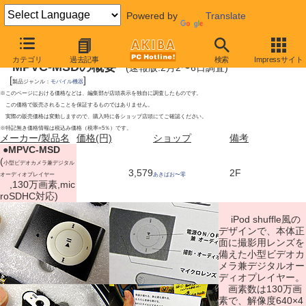
Powered by
Translate
2010年2月6日号
カテゴリ
過去記事
検索
Impressサイト
MPVC-MSDの概要
(速報版:2月2〜6日調査)
[
]
製品ジャンル：
モバイル機器
※このページにおける価格などは、編集部が店頭表示を独自に調査したものです。
この価格で販売されることを保証するものではありません。
実際の販売価格は変動しますので、購入時に各ショップ店頭にてご確認ください。
※特記無き価格情報は税込み価格（税率=5％）です。
メーカー/製品名
価格(円)
ショップ
備考
|
●
MPVC-MSD
(
小型ビデオカメラ兼デジタル
3,579
2F
オーディオプレイヤー
あきばお〜零
,130万画素,mic
roSDHC対応)
iPod shuffle風の
デザインで、本体正
面に撮影用レンズを
備えた小型ビデオカ
メラ兼デジタルオー
ディオプレイヤー。
画素数は130万画
素で、解像度640×4