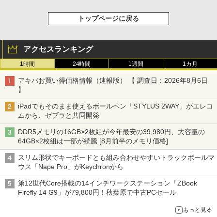
トップページに戻る
アクセスランキング
1時間
24時間
1週間
1カ月
アキバお買い得価格情報（速報版） 【 調査日：2026年8月6日
】
iPadでもそのまま使えるボールペン「STYLUS 2WAY」がエレコ
ムから、ゼブラと共同開発
DDR5メモリの16GB×2枚組が今年最安の39,980円、大容量の
64GB×2枚組は一部が続騰 [8月前半のメモリ価格]
スリム形状でキーボードとも組み合わせやすいトラックボールマ
ウス「Nape Pro」がKeychronから
第12世代Core搭載の14インチワークステーション「ZBook
Firefly 14 G9」が79,800円！秋葉原で中古PCセール
もっと見る