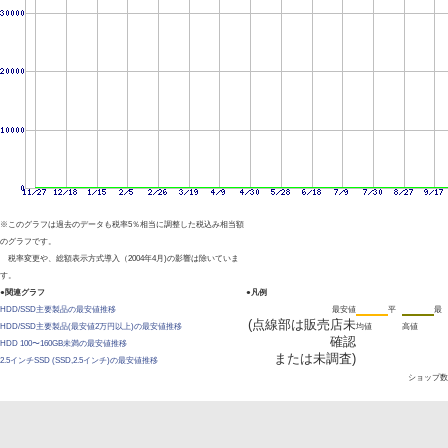
※このグラフは過去のデータも税率5％相当に調整した税込み相当額
のグラフです。
税率変更や、総額表示方式導入（2004年4月)の影響は除いていま
す。
●関連グラフ
●凡例
HDD/SSD主要製品の最安値推移
最安値
平
最
(点線部は販売店未
HDD/SSD主要製品(最安値2万円以上)の最安値推移
均値
高値
確認
HDD 100〜160GB未満の最安値推移
または未調査)
2.5インチSSD (SSD,2.5インチ)の最安値推移
ショップ数