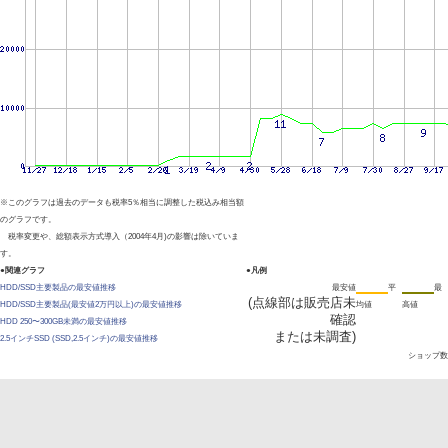
※このグラフは過去のデータも税率5％相当に調整した税込み相当額
のグラフです。
税率変更や、総額表示方式導入（2004年4月)の影響は除いていま
す。
●関連グラフ
●凡例
HDD/SSD主要製品の最安値推移
最安値
平
最
(点線部は販売店未
HDD/SSD主要製品(最安値2万円以上)の最安値推移
均値
高値
確認
HDD 250〜300GB未満の最安値推移
または未調査)
2.5インチSSD (SSD,2.5インチ)の最安値推移
ショップ数