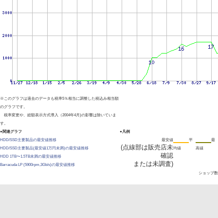
※このグラフは過去のデータも税率5％相当に調整した税込み相当額
のグラフです。
税率変更や、総額表示方式導入（2004年4月)の影響は除いていま
す。
●関連グラフ
●凡例
HDD/SSD主要製品の最安値推移
最安値
平
最
(点線部は販売店未
HDD/SSD主要製品(最安値1万円未満)の最安値推移
均値
高値
確認
HDD 1TB〜1.5TB未満の最安値推移
または未調査)
Barracuda LP (5900rpm,3Gb/s)の最安値推移
ショップ数