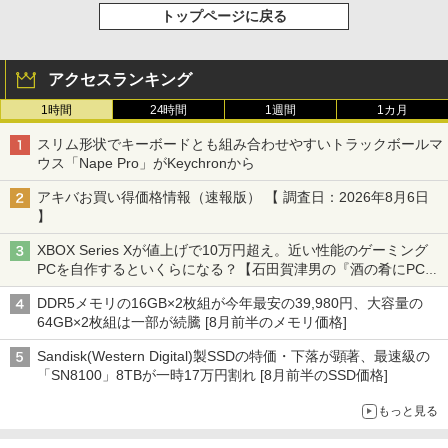
トップページに戻る
アクセスランキング
1時間
24時間
1週間
1カ月
スリム形状でキーボードとも組み合わせやすいトラックボールマ
ウス「Nape Pro」がKeychronから
アキバお買い得価格情報（速報版） 【 調査日：2026年8月6日
】
XBOX Series Xが値上げで10万円超え。近い性能のゲーミング
PCを自作するといくらになる？【石田賀津男の『酒の肴にPCゲ
ーム』】
DDR5メモリの16GB×2枚組が今年最安の39,980円、大容量の
64GB×2枚組は一部が続騰 [8月前半のメモリ価格]
Sandisk(Western Digital)製SSDの特価・下落が顕著、最速級の
「SN8100」8TBが一時17万円割れ [8月前半のSSD価格]
もっと見る