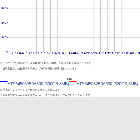
※このグラフは過去のデータも税率5％相当に調整した税込み相当額のグラフです。
税率変更や、総額表示方式導入（2004年4月)の影響は除いています。
凡例
HTS545050B9A300 (500GB,8MB)
HTS545032B9A300 (320GB,8MB)
※製品名をクリックすると個別のグラフを表示します
※点線部は販売店が確認できなかった、または調査データがないことを示します