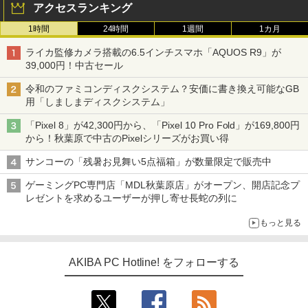
アクセスランキング
1時間
24時間
1週間
1カ月
ライカ監修カメラ搭載の6.5インチスマホ「AQUOS R9」が
39,000円！中古セール
令和のファミコンディスクシステム？安価に書き換え可能なGB
用「しましまディスクシステム」
「Pixel 8」が42,300円から、「Pixel 10 Pro Fold」が169,800円
から！秋葉原で中古のPixelシリーズがお買い得
サンコーの「残暑お見舞い5点福箱」が数量限定で販売中
ゲーミングPC専門店「MDL秋葉原店」がオープン、開店記念プ
レゼントを求めるユーザーが押し寄せ長蛇の列に
もっと見る
AKIBA PC Hotline! をフォローする