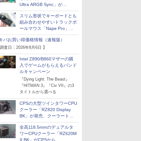
Ultra ARGB Sync」が
Thermaltakeから
スリム形状でキーボードとも
組み合わせやすいトラックボ
ールマウス「Nape Pro」が
Keychronから
キバお買い得価格情報（速報版）
 調査日：2026年8月6日 】
Intel Z890/B860マザーの購
入でゲームがもらえるバンド
ルキャンペーン
『Dying Light: The Beast』
『HITMAN 3』『Civ VII』の3
タイトルから選べる
CPSの大型ツインタワーCPU
クーラー「RZ820 Display
BK」が発売、クーラートッ
プに5インチ液晶搭載
全高118.5mmのデュアルタ
ワーCPUクーラー「RZ620M
X BK」がCPSから