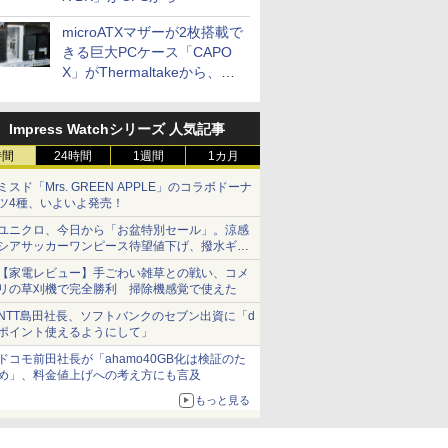
microATXマザーが2枚搭載で
きる巨大PCケース「CAPO
X」がThermaltakeから、カ
ラーは2色
Impress Watchシリーズ 人気記事
時間
24時間
1週間
1カ月
ミスド「Mrs. GREEN APPLE」のコラボドーナ
ツ4種、いよいよ発売！
ユニクロ、今日から「お盆特別セール」。涼感
シアサッカーワンピース待望値下げ、撥水ギア
ショーツは1990円に
【家電レビュー】手ごわい雑草との戦い、コメ
リの草刈機で完全勝利 掃除機感覚で使えた
NTT島田社長、ソフトバンクのセブン出資に「d
ポイント使えるようにして」
ドコモ前田社長が「ahamo40GB化は検証のた
め」、料金値上げへの考え方にも言及
もっと見る