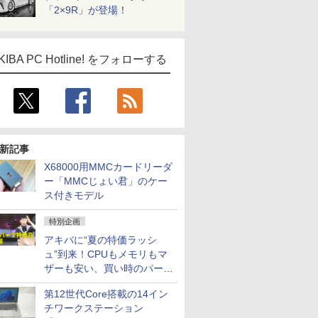
「2×9R」が登場！
KIBA PC Hotline! をフォローする
新記事
X68000用MMCカードリーダ
ー「MMCじょい君」のケー
ス付きモデル
特別企画
アキバに“夏の特価ラッシ
ュ”到来！CPUもメモリもマ
ザーも安い、買い時のパーツ
は？【8月7日(金)22時配信】
第12世代Core搭載の14イン
チワークステーション