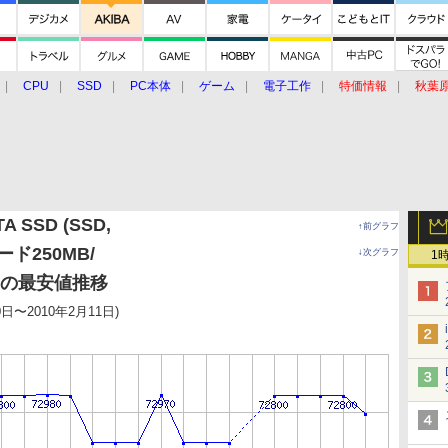
CPU
SSD
PC本体
ゲーム
電子工作
特価情報
秋葉
グルメ
イベント
価格動向
TA SSD (SSD,
↑前グラフ
リード250MB/
↓次グラフ
1
s)の最安値推移
0日〜2010年2月11日)