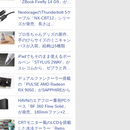
「ZBook Firefly 14 G9」が
79,800円！秋葉原で中古PC
NextorageのThunderbolt 5ケ
セール
ーブル「NX-CBT12」シリー
ズが発売、長さは
30cm/50cm/1mの3種類
プロ生ちゃんグッズの新作、
手のひらサイズのミニキャン
バスが入荷。絵柄は5種類
iPadでもそのまま使えるボー
ルペン「STYLUS 2WAY」が
エレコムから、ゼブラと共同
開発
デュアルファンクーラー搭載
の「PULSE AMD Radeon
RX 9050」がSAPPHIREから
HAVNのエアフロー重視PCケ
ース「BF 360 Flow Solid」
が発売、180mmファン×2搭
載
CRTモニター風のLCDを搭載
した水冷クーラー「Retro