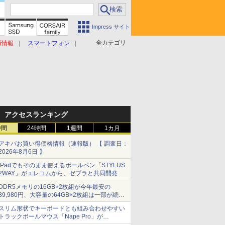
Impress サイト
全カテゴリ
原情報
スマートフォン
アクセスランキング
時間
24時間
1週間
1カ月
アキバお買い得価格情報（速報版） 【 調査日：
2026年8月6日 】
iPadでもそのまま使えるボールペン「STYLUS
2WAY」がエレコムから、ゼブラと共同開発
DDR5メモリの16GB×2枚組が今年最安の
39,980円、大容量の64GB×2枚組は一部が続騰
[8月前半のメモリ価格]
スリム形状でキーボードとも組み合わせやすい
トラックボールマウス「Nape Pro」が
Keychronから