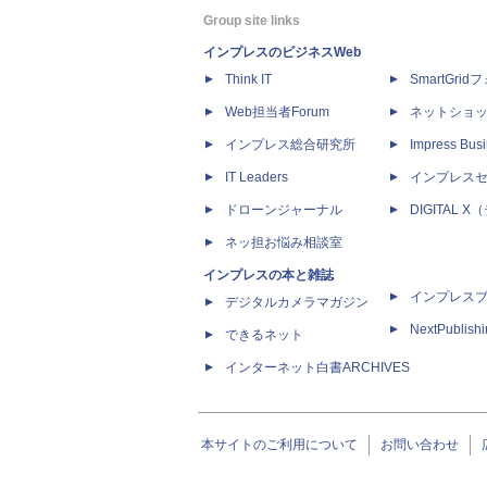
Group site links
インプレスのビジネスWeb
Think IT
SmartGri
Web担当者Forum
ネットショ
インプレス総合研究所
Impress Busi
IT Leaders
インプレス
ドローンジャーナル
DIGITAL
ネッ担お悩み相談室
インプレスの本と雑誌
インプレス
デジタルカメラマガジン
NextPublish
できるネット
インターネット白書ARCHIVES
本サイトのご利用について
お問い合わせ