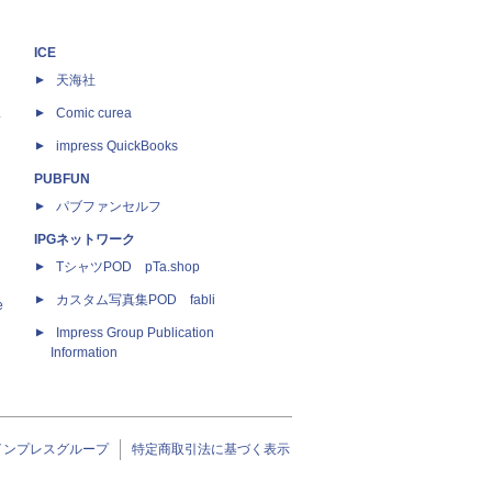
ICE
天海社
ス
Comic curea
impress QuickBooks
PUBFUN
パブファンセルフ
IPGネットワーク
TシャツPOD pTa.shop
カスタム写真集POD fabli
e
Impress Group Publication
Information
インプレスグループ
特定商取引法に基づく表示