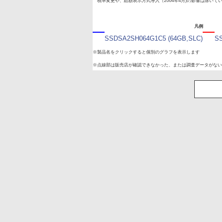
税率変更や、総額表示方式導入（2004年4月)の影響は除いて
凡例
SSDSA2SH064G1C5 (64GB,SLC)
S
※製品名をクリックすると個別のグラフを表示します
※点線部は販売店が確認できなかった、または調査データがない