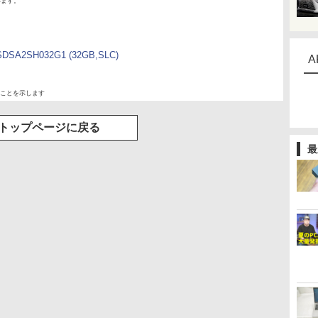
います。
SDSA2SH032G1 (32GB,SLC)
A
ことを示します
トップページに戻る
最