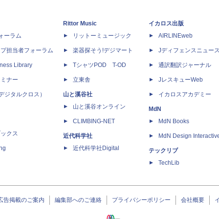
Rittor Music
イカロス出版
dフォーラム
リットーミュージック
AIRLINEweb
ップ担当者フォーラム
楽器探そう!デジマート
Jディフェンスニュー
ness Library
TシャツPOD T-OD
通訳翻訳ジャーナル
セミナー
立東舎
JレスキューWeb
 X（デジタルクロス）
山と溪谷社
イカロスアカデミー
山と溪谷オンライン
MdN
CLIMBING-NET
MdN Books
ブックス
近代科学社
MdN Design Interactiv
ing
近代科学社Digital
テックリブ
TechLib
広告掲載のご案内
編集部へのご連絡
プライバシーポリシー
会社概要