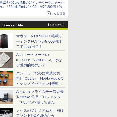
第12世代Core搭載の14インチワークステーシ
ョン「ZBook Firefly 14 G9」が79,800円！秋葉
原で中古PCセール
もっと見る
Special Site
マウス、RTX 5060 Ti搭載ゲ
ーミングPCが7万5,000円オ
フで30万円台！
AIスマートノートの
iFLYTEK「AINOTE 2」はな
ぜ魅力的なのか？
エントリーなのに脅威の実
力!「Osprey」Noble Audioワ
イヤレスイヤフォン4機種を
一気に聴く
Amazon プライムデー過去最
安! Anker注目プロジェクタ
ー3モデルを使ってみた
レイズのプレミアムカー向け
ブランドHOMURAから