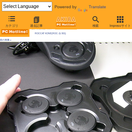
Powered by
Translate
AKIBA PC Hotline! 2010年2月13日号
カテゴリ
過去記事
検索
Impressサイト
今週見つけた新製品：入力デバイス
ROCCAT KONE(ROC-11-501)
前の画像←