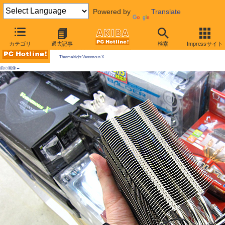
Powered by
Translate
AKIBA PC Hotline! 2010年2月13日号
カテゴリ
過去記事
検索
Impressサイト
今週見つけた新製品：ファン/冷却関連製品
Thermalright Venomous X
前の画像←