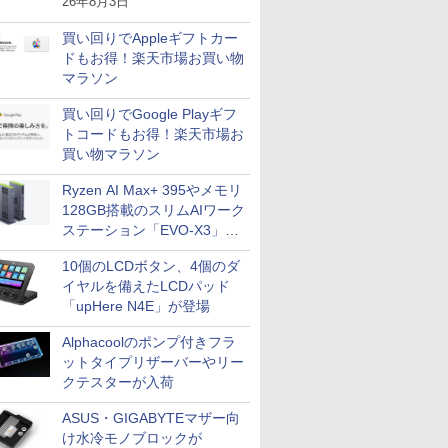
26年8月3日
買い回りでAppleギフトカー
ドもお得！楽天市場お買い物
マラソン
買い回りでGoogle Playギフ
トコードもお得！楽天市場お
買い物マラソン
Ryzen AI Max+ 395やメモリ
128GB搭載のスリムAIワーク
ステーション「EVO-X3」が
GMKtecから
10個のLCDボタン、4個のダ
イヤルを備えたLCDパッド
「upHere N4E」が登場
Alphacoolのポンプ付きフラ
ットタイプリザーバーやリー
クテスターが入荷
ASUS・GIGABYTEマザー向
け水冷モノブロックが