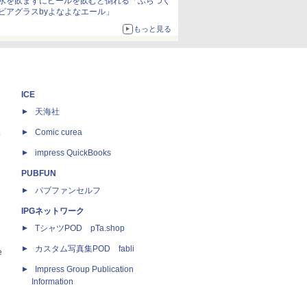
水を飲まずにビールを飲むと倒れる「ふらつく
ビアグラスbyよなよなエール」
もっと見る
ICE
天海社
ス
Comic curea
impress QuickBooks
PUBFUN
パブファンセルフ
IPGネットワーク
TシャツPOD pTa.shop
カスタム写真集POD fabli
e
Impress Group Publication
Information