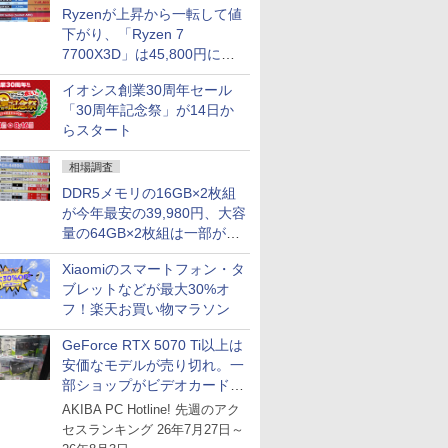
Ryzenが上昇から一転して値
下がり、「Ryzen 7
7700X3D」は45,800円に急
落し「Ryzen 7 7800X3D」
イオシス創業30周年セール
との価格逆転解消 [8月前半の
「30周年記念祭」が14日か
CPU価格]
らスタート
相場調査
DDR5メモリの16GB×2枚組
が今年最安の39,980円、大容
量の64GB×2枚組は一部が続
騰 [8月前半のメモリ価格]
Xiaomiのスマートフォン・タ
ブレットなどが最大30%オ
フ！楽天お買い物マラソン
GeForce RTX 5070 Ti以上は
安価なモデルが売り切れ。一
部ショップがビデオカードの
購入制限を実施したニュース
AKIBA PC Hotline! 先週のアク
が注目を集める
セスランキング 26年7月27日～