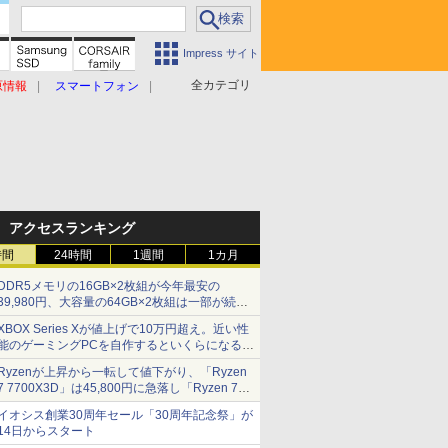
Impress サイト
全カテゴリ
原情報
スマートフォン
アクセスランキング
時間
24時間
1週間
1カ月
DDR5メモリの16GB×2枚組が今年最安の
39,980円、大容量の64GB×2枚組は一部が続騰
[8月前半のメモリ価格]
XBOX Series Xが値上げで10万円超え。近い性
能のゲーミングPCを自作するといくらになる？
【石田賀津男の『酒の肴にPCゲーム』】
Ryzenが上昇から一転して値下がり、「Ryzen
7 7700X3D」は45,800円に急落し「Ryzen 7
7800X3D」との価格逆転解消 [8月前半のCPU
イオシス創業30周年セール「30周年記念祭」が
価格]
14日からスタート