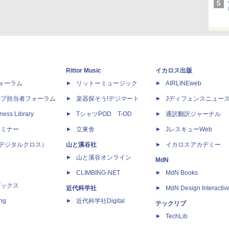
Rittor Music
イカロス出版
dフォーラム
リットーミュージック
AIRLINEweb
ップ担当者フォーラム
楽器探そう!デジマート
Jディフェンスニュー
ness Library
TシャツPOD T-OD
通訳翻訳ジャーナル
セミナー
立東舎
JレスキューWeb
 X（デジタルクロス）
山と溪谷社
イカロスアカデミー
山と溪谷オンライン
MdN
CLIMBING-NET
MdN Books
ブックス
近代科学社
MdN Design Interactiv
ing
近代科学社Digital
テックリブ
TechLib