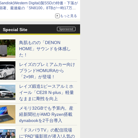
Sandisk(Western Digital)製SSDの特価・下落が
顕著、最速級の「SN8100」8TBが一時17万円
割れ [8月前半のSSD価格]
もっと見る
Special Site
鳥肌ものの「DENON
HOME」サウンドを体感し
た！
レイズのプレミアムカー向け
ブランドHOMURAから
「2×9R」が登場！
レイズ鍛造1ピースアルミホ
イール「CE28 N-plus」軽量
なままに剛性を向上
メモリ32GBでも予算内。産
経新聞社がAMD Ryzen搭載
dynabookを2千台導入
「ドスパラTV」の配信現場
に“PAD”撮影班が潜入!人気の