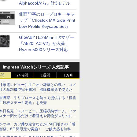
Alphacoolから、計3モデル
側面印字のロープロキーキャ
ップ「Chosfox MX Side Print
Low Profile Keycaps Set」
GIGABYTEのMini-ITXマザー
「A520I AC V2」が入荷、
Ryzen 5000シリーズ対応
Impress Watchシリーズ 人気記事
時間
24時間
1週間
1カ月
【家電レビュー】手ごわい雑草との戦い、コメ
リの草刈機で完全勝利 掃除機感覚で使えた
吉野家、牛リブロースを熱々で提供する「極旨
牛鉄板ステーキ定食」を発売
本日発売「スヌーピー」圧縮収納ポーチ。ファ
スナー閉めるだけで着替えや荷物がスリムにま
とまる
かつや、カツ丼や定食などが150円引きの「感
謝祭」8日間限定で実施！ ご飯大盛も無料