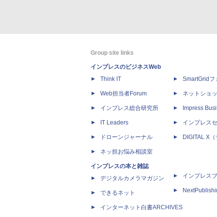
Group site links
インプレスのビジネスWeb
Think IT
SmartGri
Web担当者Forum
ネットショ
インプレス総合研究所
Impress Busi
IT Leaders
インプレス
ドローンジャーナル
DIGITAL
ネッ担お悩み相談室
インプレスの本と雑誌
インプレス
デジタルカメラマガジン
NextPublish
できるネット
インターネット白書ARCHIVES