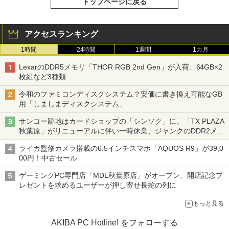
トップページに戻る
アクセスランキング
1時間
24時間
1週間
1カ月
LexarのDDR5メモリ「THOR RGB 2nd Gen」が入荷、64GB×2
枚組など3種類
令和のファミコンディスクシステム？安価に書き換え可能なGB
用「しましまディスクシステム」
サンコー跡地はカードショップの「シンソク」に、「TX PLAZA
秋葉原」がリニューアルに伴い一時休業、ジャンクのDDR2メモ
リが100円で販売など～ 最近の秋葉原 ～
ライカ監修カメラ搭載の6.5インチスマホ「AQUOS R9」が39,0
00円！中古セール
ゲーミングPC専門店「MDL秋葉原店」がオープン、開店記念プ
レゼントを求めるユーザーが押し寄せ長蛇の列に
もっと見る
AKIBA PC Hotline! をフォローする