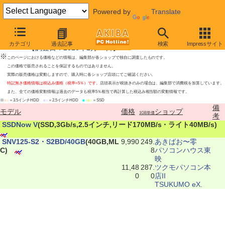
Powered by
Translate
Kingston Technology SSD最安値上位ショップ
カテゴリ
過去記事
検索
Impressサイト
【調査日：2010年2月11日】
※
このページにおける価格などの情報は、編集部が各ショップで独自に調査したものです。
この価格で販売されることを保証するものではありません。
実際の販売価格は変動しますので、購入時に各ショップ店頭にてご確認ください。
特記無き価格情報は税込み価格（税率=5％）です。
店頭表示が税抜きのみの場合は、編集部で消費税を加算しています。
また、全ての価格変動情報は過去のデータも税率5％相当で再計算した税込み相当額の変動情報です。
※
■
■
＝3.5インチHDD
■
■
＝2.5インチHDD
■
■
■
■
＝SSD
備
モデル
価格
ショップ
1GB単価
考
|
SSDNow V
(SSD,3Gb/s,2.5インチ,リード170MB/s・ライト40MB/s)
|
SNV125-S2・S2BD/40GB
(40GB,ML
9,990
249.
あきばお〜零
C)
8
パソコンハウス東
映
11,48
287.
ツクモパソコン本
0
0
店II
TSUKUMO eX.