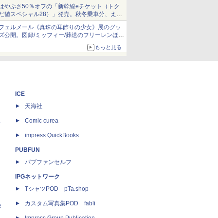
当選無効分
はやぶさ50％オフの「新幹線eチケット（トク
だ値スペシャル28）」発売。秋冬乗車分、えき
ねっと限定
フェルメール《真珠の耳飾りの少女》展のグッ
ズ公開。図録/ミッフィー/葬送のフリーレンほ
か、注目ブランドコラボが実現
もっと見る
ICE
天海社
ス
Comic curea
impress QuickBooks
PUBFUN
パブファンセルフ
IPGネットワーク
TシャツPOD pTa.shop
カスタム写真集POD fabli
e