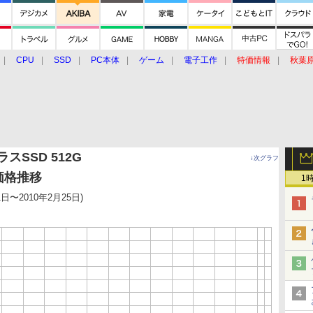
CPU
SSD
PC本体
ゲーム
電子工作
特価情報
秋葉
グルメ
イベント
価格動向
スSSD 512G
↓次グラフ
の価格推移
1
1日〜2010年2月25日)