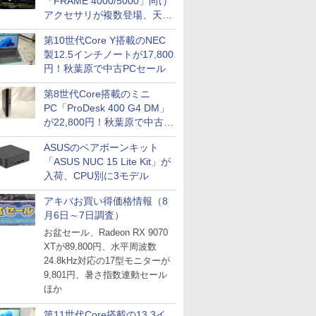
「FRAME 4000/5000」向け
アクセサリが複数登場、天然
木製パネルや背面コネクタ対
第10世代Core Y搭載のNEC
応トレイなど
製12.5インチノートが17,800
円！秋葉原で中古PCセール
第8世代Core搭載のミニ
PC「ProDesk 400 G4 DM」
が22,800円！秋葉原で中古
PCセール
ASUSのベアボーンキット
「ASUS NUC 15 Lite Kit」が
入荷、CPU別に3モデル
アキバお買い得価格情報（8
月6日～7日調査）
お盆セール、Radeon RX 9070
XTが89,800円、水平周波数
24.8kHz対応の17型モニターが
9,801円、暑さ指数連動セール
ほか
第11世代Core搭載の13.3イ