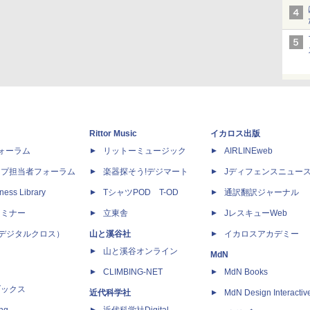
Rittor Music
イカロス出版
dフォーラム
リットーミュージック
AIRLINEweb
ップ担当者フォーラム
楽器探そう!デジマート
Jディフェンスニュー
ness Library
TシャツPOD T-OD
通訳翻訳ジャーナル
セミナー
立東舎
JレスキューWeb
 X（デジタルクロス）
山と溪谷社
イカロスアカデミー
山と溪谷オンライン
MdN
CLIMBING-NET
MdN Books
ブックス
近代科学社
MdN Design Interactiv