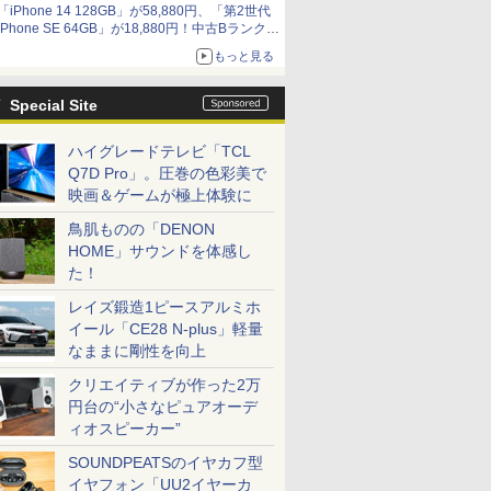
「iPhone 14 128GB」が58,880円、「第2世代
9,801円、暑さ指数連動セール ほか
iPhone SE 64GB」が18,880円！中古Bランク品
セール
もっと見る
Special Site
ハイグレードテレビ「TCL
Q7D Pro」。圧巻の色彩美で
映画＆ゲームが極上体験に
鳥肌ものの「DENON
HOME」サウンドを体感し
た！
レイズ鍛造1ピースアルミホ
イール「CE28 N-plus」軽量
なままに剛性を向上
クリエイティブが作った2万
円台の“小さなピュアオーデ
ィオスピーカー”
SOUNDPEATSのイヤカフ型
イヤフォン「UU2イヤーカ