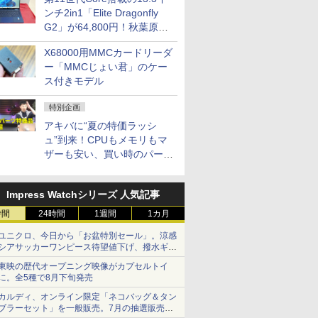
ンチ2in1「Elite Dragonfly
G2」が64,800円！秋葉原で
中古PCセール
X68000用MMCカードリーダ
ー「MMCじょい君」のケー
ス付きモデル
特別企画
アキバに“夏の特価ラッシ
ュ”到来！CPUもメモリもマ
ザーも安い、買い時のパーツ
は？【8月7日(金)22時配信】
Impress Watchシリーズ 人気記事
時間
24時間
1週間
1カ月
ユニクロ、今日から「お盆特別セール」。涼感
シアサッカーワンピース待望値下げ、撥水ギア
ショーツは1990円に
東映の歴代オープニング映像がカプセルトイ
に。全5種で8月下旬発売
カルディ、オンライン限定「ネコバッグ＆タン
ブラーセット」を一般販売。7月の抽選販売の