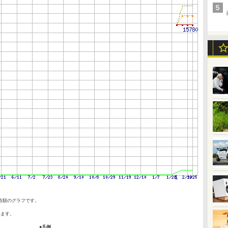
当額のグラフです。
います。
●凡例