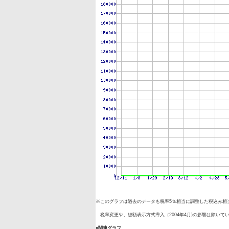
※このグラフは過去のデータも税率5％相当に調整した税込み相
税率変更や、総額表示方式導入（2004年4月)の影響は除いて
●関連グラフ