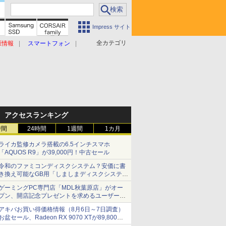
Impress サイト
全カテゴリ
原情報
スマートフォン
アクセスランキング
時間
24時間
1週間
1カ月
ライカ監修カメラ搭載の6.5インチスマホ
「AQUOS R9」が39,000円！中古セール
令和のファミコンディスクシステム？安価に書
き換え可能なGB用「しましまディスクシステ
ム」
ゲーミングPC専門店「MDL秋葉原店」がオー
プン、開店記念プレゼントを求めるユーザーが
押し寄せ長蛇の列に
アキバお買い得価格情報（8月6日～7日調査）
お盆セール、Radeon RX 9070 XTが89,800
円、水平周波数24.8kHz対応の17型モニターが