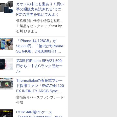
カオスの中にも宝あり！買い
手の通販力も試される“ミニ
PC”の世界を覗いてみよう
価格帯別に仕様や特徴を整理、
11製品をピックアップ text by
石川 ひさよし
「iPhone 14 128GB」が
58,880円、「第2世代iPhone
SE 64GB」が18,880円！中
古Bランク品セール
第3世代iPhone SEが21,500
円から！中古Cランク品セー
ル
Thermaltakeの着脱式ブレー
ド採用ファン「SWAFAN 120
EX INFINITY ARGB Sync」
に単品パッケージ
交換用リバースファンブレード
付属
CORSAIR製PCケース