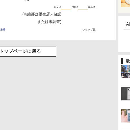
最安値
平均値
最高値
(点線部は販売店未確認
または未調査)
A
値推移
ショップ数
トップページに戻る
最