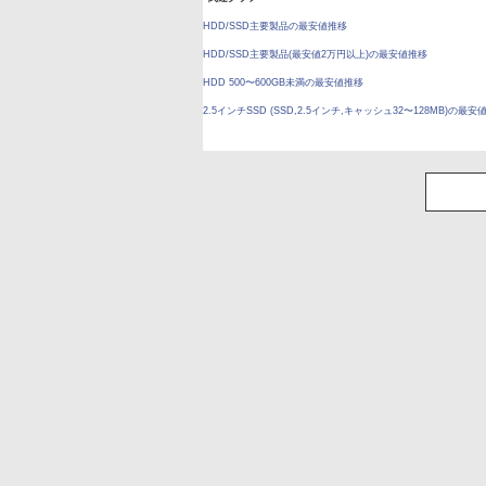
HDD/SSD主要製品の最安値推移
HDD/SSD主要製品(最安値2万円以上)の最安値推移
HDD 500〜600GB未満の最安値推移
2.5インチSSD (SSD,2.5インチ,キャッシュ32〜128MB)の最安