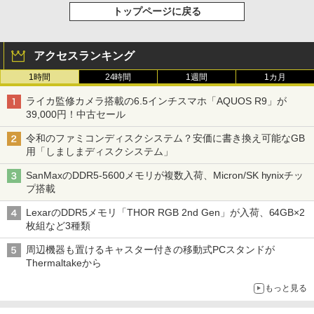
トップページに戻る
アクセスランキング
1時間
24時間
1週間
1カ月
ライカ監修カメラ搭載の6.5インチスマホ「AQUOS R9」が
39,000円！中古セール
令和のファミコンディスクシステム？安価に書き換え可能なGB
用「しましまディスクシステム」
SanMaxのDDR5-5600メモリが複数入荷、Micron/SK hynixチッ
プ搭載
LexarのDDR5メモリ「THOR RGB 2nd Gen」が入荷、64GB×2
枚組など3種類
周辺機器も置けるキャスター付きの移動式PCスタンドが
Thermaltakeから
もっと見る