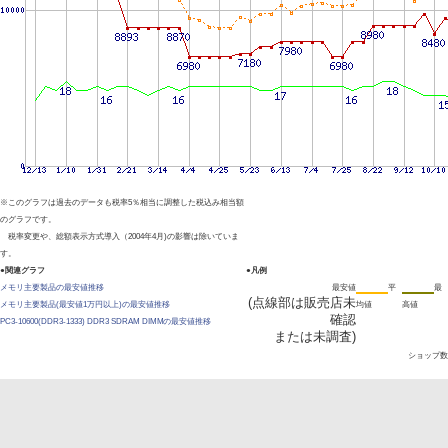
※このグラフは過去のデータも税率5％相当に調整した税込み相当額
のグラフです。
税率変更や、総額表示方式導入（2004年4月)の影響は除いていま
す。
●関連グラフ
●凡例
メモリ主要製品の最安値推移
最安値
平
最
(点線部は販売店未
メモリ主要製品(最安値1万円以上)の最安値推移
均値
高値
確認
PC3-10600(DDR3-1333) DDR3 SDRAM DIMMの最安値推移
または未調査)
ショップ数