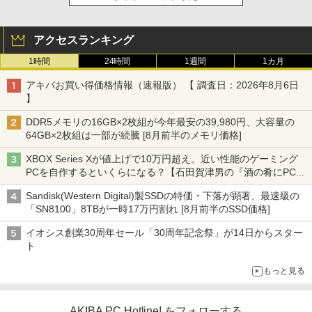
アクセスランキング
1時間
24時間
1週間
1カ月
アキバお買い得価格情報（速報版） 【 調査日：2026年8月6日
】
DDR5メモリの16GB×2枚組が今年最安の39,980円、大容量の
64GB×2枚組は一部が続騰 [8月前半のメモリ価格]
XBOX Series Xが値上げで10万円超え。近い性能のゲーミング
PCを自作するといくらになる？【石田賀津男の『酒の肴にPCゲ
ーム』】
Sandisk(Western Digital)製SSDの特価・下落が顕著、最速級の
「SN8100」8TBが一時17万円割れ [8月前半のSSD価格]
イオシス創業30周年セール「30周年記念祭」が14日からスター
ト
もっと見る
AKIBA PC Hotline! をフォローする