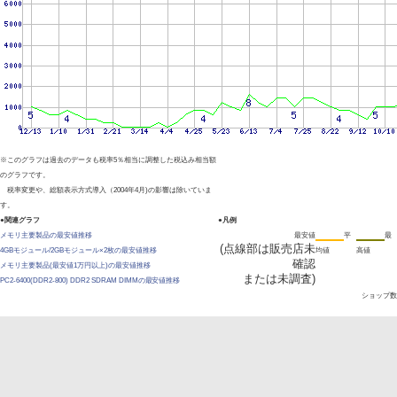
※このグラフは過去のデータも税率5％相当に調整した税込み相当額
のグラフです。
税率変更や、総額表示方式導入（2004年4月)の影響は除いていま
す。
●関連グラフ
●凡例
メモリ主要製品の最安値推移
最安値
平
最
(点線部は販売店未
4GBモジュール/2GBモジュール×2枚の最安値推移
均値
高値
確認
メモリ主要製品(最安値1万円以上)の最安値推移
または未調査)
PC2-6400(DDR2-800) DDR2 SDRAM DIMMの最安値推移
ショップ数