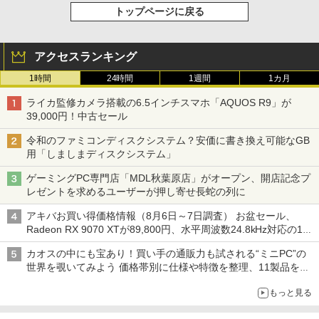
トップページに戻る
アクセスランキング
1時間
24時間
1週間
1カ月
ライカ監修カメラ搭載の6.5インチスマホ「AQUOS R9」が
39,000円！中古セール
令和のファミコンディスクシステム？安価に書き換え可能なGB
用「しましまディスクシステム」
ゲーミングPC専門店「MDL秋葉原店」がオープン、開店記念プ
レゼントを求めるユーザーが押し寄せ長蛇の列に
アキバお買い得価格情報（8月6日～7日調査） お盆セール、
Radeon RX 9070 XTが89,800円、水平周波数24.8kHz対応の17
型モニターが9,801円、暑さ指数連動セール ほか
カオスの中にも宝あり！買い手の通販力も試される“ミニPC”の
世界を覗いてみよう 価格帯別に仕様や特徴を整理、11製品をピ
ックアップ text by 石川 ひさよし
もっと見る