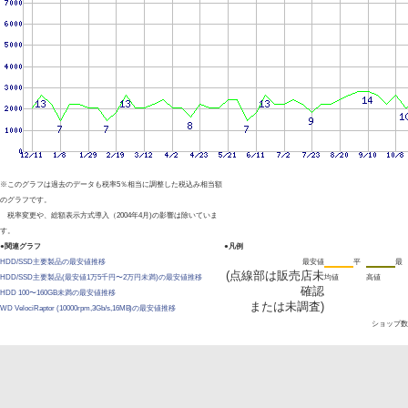
※このグラフは過去のデータも税率5％相当に調整した税込み相当額
のグラフです。
税率変更や、総額表示方式導入（2004年4月)の影響は除いていま
す。
●関連グラフ
●凡例
HDD/SSD主要製品の最安値推移
最安値
平
最
(点線部は販売店未
HDD/SSD主要製品(最安値1万5千円〜2万円未満)の最安値推移
均値
高値
確認
HDD 100〜160GB未満の最安値推移
または未調査)
WD VelociRaptor (10000rpm,3Gb/s,16MB)の最安値推移
ショップ数