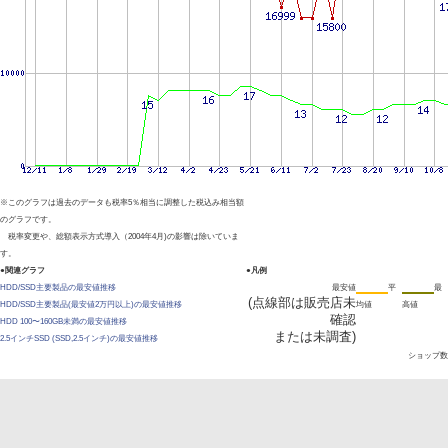
※このグラフは過去のデータも税率5％相当に調整した税込み相当額
のグラフです。
税率変更や、総額表示方式導入（2004年4月)の影響は除いていま
す。
●関連グラフ
●凡例
HDD/SSD主要製品の最安値推移
最安値
平
最
(点線部は販売店未
HDD/SSD主要製品(最安値2万円以上)の最安値推移
均値
高値
確認
HDD 100〜160GB未満の最安値推移
または未調査)
2.5インチSSD (SSD,2.5インチ)の最安値推移
ショップ数