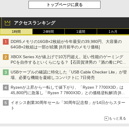
トップページに戻る
アクセスランキング
1時間
24時間
1週間
1カ月
DDR5メモリの16GB×2枚組が今年最安の39,980円、大容量の
64GB×2枚組は一部が続騰 [8月前半のメモリ価格]
XBOX Series Xが値上げで10万円超え。近い性能のゲーミング
PCを自作するといくらになる？【石田賀津男の『酒の肴にPCゲ
ーム』】
USBケーブルの確認に特化した「USB Cable Checker Lite」が登
場、必要な機能を凝縮しコンパクトに 7日発売
Ryzenが上昇から一転して値下がり、「Ryzen 7 7700X3D」は
45,800円に急落し「Ryzen 7 7800X3D」との価格逆転解消 [8月
前半のCPU価格]
イオシス創業30周年セール「30周年記念祭」が14日からスター
ト
もっと見る