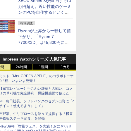
XBOX Series Xが値上げで10
万円超え。近い性能のゲーミ
ングPCを自作するといくら
になる？
相場調査
Ryzenが上昇から一転して値
下がり、「Ryzen 7
7700X3D」は45,800円に急
落し「Ryzen 7 7800X3D」
との価格逆転解消 [8月前半の
Impress Watchシリーズ 人気記事
CPU価格]
時間
24時間
1週間
1カ月
ミスド「Mrs. GREEN APPLE」のコラボドーナ
ツ4種、いよいよ発売！
【家電レビュー】手ごわい雑草との戦い、コメ
リの草刈機で完全勝利 掃除機感覚で使えた
NTT島田社長、ソフトバンクのセブン出資に「d
ポイント使えるようにして」
吉野家、牛リブロースを熱々で提供する「極旨
牛鉄板ステーキ定食」を発売
NewDays「増量フェス」を実施！おにぎり/サ