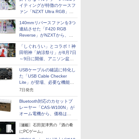
イティングが特徴のケースフ
ァン「NZXT Ultra RGB」が
発売、計8製品
140mmリバースファンを3つ
連結させた「F420 RGB
Reverse」がNZXTから、単
一フレーム採用
「しぐれうい」とコラボ！神
田明神「納涼祭り」が8月7日
～9日に開催、アニソン盆踊
りや屋台グルメなどもあり
USBケーブルの確認に特化し
た「USB Cable Checker
Lite」が登場、必要な機能を
凝縮しコンパクトに
7日発売
Bluetooth対応のカセットプ
レーヤー「CAS-W100N」が
オーム電機から、価格は
5,940円
石田賀津男の『酒の肴
連載
にPCゲーム』