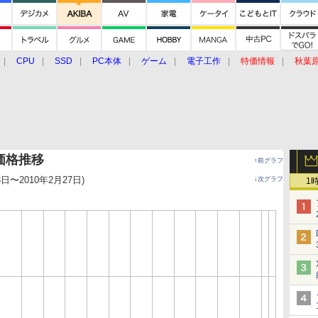
CPU
SSD
PC本体
ゲーム
電子工作
特価情報
秋葉
グルメ
イベント
価格動向
Bの価格推移
↑前グラフ
3日〜2010年2月27日)
↓次グラフ
1