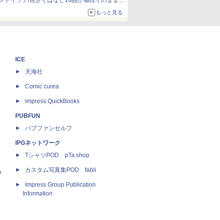
ンドイッチ/焼きそばなど16品が値段そのままで
ボリュームアップ
もっと見る
ICE
天海社
ス
Comic curea
impress QuickBooks
PUBFUN
パブファンセルフ
IPGネットワーク
TシャツPOD pTa.shop
カスタム写真集POD fabli
e
Impress Group Publication
Information