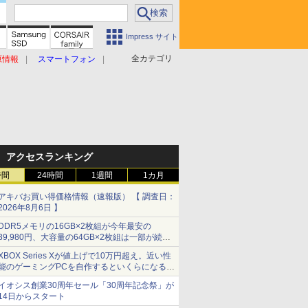
Impress サイト
全カテゴリ
原情報
スマートフォン
アクセスランキング
時間
24時間
1週間
1カ月
アキバお買い得価格情報（速報版） 【 調査日：
2026年8月6日 】
DDR5メモリの16GB×2枚組が今年最安の
39,980円、大容量の64GB×2枚組は一部が続騰
[8月前半のメモリ価格]
XBOX Series Xが値上げで10万円超え。近い性
能のゲーミングPCを自作するといくらになる？
【石田賀津男の『酒の肴にPCゲーム』】
イオシス創業30周年セール「30周年記念祭」が
14日からスタート