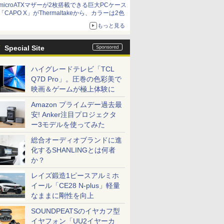
microATXマザーが2枚搭載できる巨大PCケース
「CAPO X」がThermaltakeから、カラーは2色
もっと見る
Special Site
ハイグレードテレビ「TCL
Q7D Pro」。圧巻の色彩美で
映画＆ゲームが極上体験に
Amazon プライムデー過去最
安! Anker注目プロジェクタ
ー3モデルを使ってみた
総合オーディオブランドに進
化するSHANLINGとは何者
か？
レイズ鍛造1ピースアルミホ
イール「CE28 N-plus」軽量
なままに剛性を向上
SOUNDPEATSのイヤカフ型
イヤフォン「UU2イヤーカ