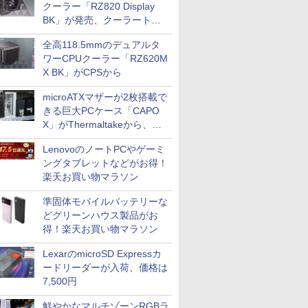
クーラー「RZ820 Display
BK」が発売、クーラートッ
プに5インチ液晶搭載
全高118.5mmのデュアルタ
ワーCPUクーラー「RZ620M
X BK」がCPSから
microATXマザーが2枚搭載で
きる巨大PCケース「CAPO
X」がThermaltakeから、カ
ラーは2色
LenovoのノートPCやゲーミ
ングタブレットなどがお得！
楽天お買い物マラソン
準固体モバイルバッテリーな
どグリーンハウス製品がお
得！楽天お買い物マラソン
LexarのmicroSD Expressカ
ードリーダーが入荷、価格は
7,500円
鮮やかなマルチゾーンRGBラ