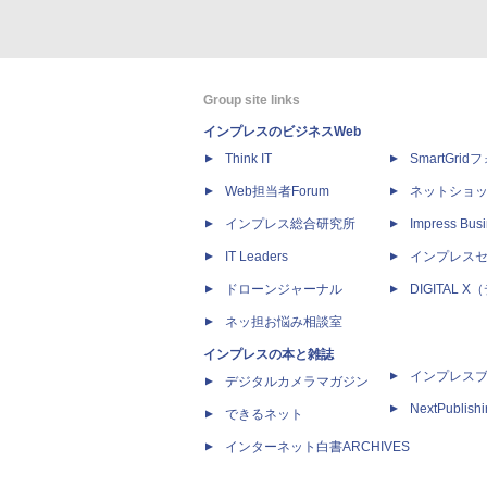
Group site links
インプレスのビジネスWeb
Think IT
SmartGri
Web担当者Forum
ネットショ
インプレス総合研究所
Impress Busi
IT Leaders
インプレス
ドローンジャーナル
DIGITAL
ネッ担お悩み相談室
インプレスの本と雑誌
インプレス
デジタルカメラマガジン
NextPublish
できるネット
インターネット白書ARCHIVES