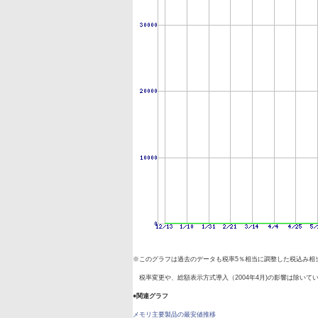
※このグラフは過去のデータも税率5％相当に調整した税込み相
税率変更や、総額表示方式導入（2004年4月)の影響は除いて
●関連グラフ
メモリ主要製品の最安値推移