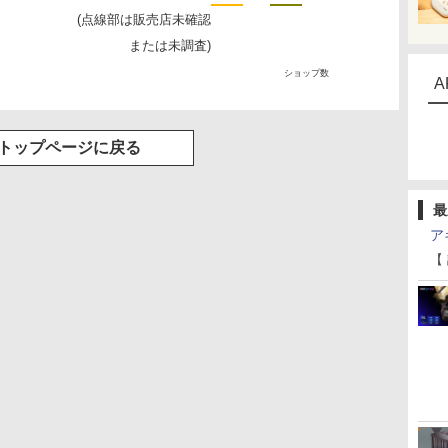
(点線部は販売店未確認
または未調査)
ショップ数
A
トップページに戻る
最
ア
【