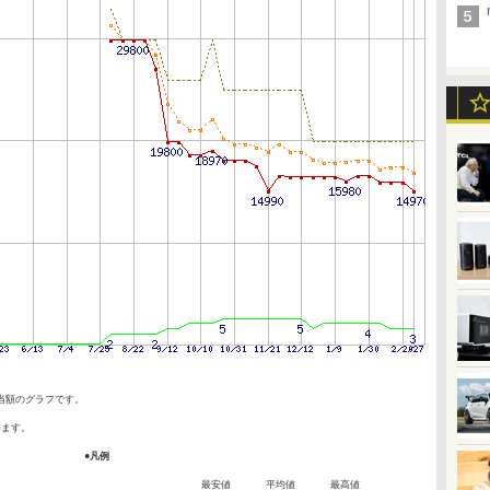
当額のグラフです。
います。
●凡例
最安値
平均値
最高値