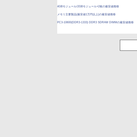
4GBモジュール/2GBモジュール×2枚の最安値推移
メモリ主要製品(最安値1万円以上)の最安値推移
PC3-10600(DDR3-1333) DDR3 SDRAM DIMMの最安値推移