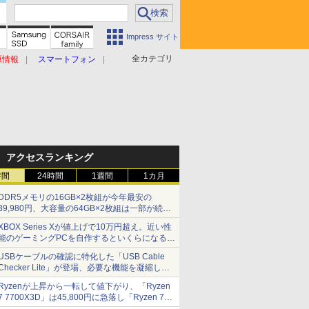
Impress サイト
全カテゴリ
原情報
スマートフォン
アクセスランキング
時間
24時間
1週間
1カ月
DDR5メモリの16GB×2枚組が今年最安の
39,980円、大容量の64GB×2枚組は一部が続騰
[8月前半のメモリ価格]
XBOX Series Xが値上げで10万円超え。近い性
能のゲーミングPCを自作するといくらになる？
【石田賀津男の『酒の肴にPCゲーム』】
USBケーブルの確認に特化した「USB Cable
Checker Lite」が登場、必要な機能を凝縮しコ
ンパクトに 7日発売
Ryzenが上昇から一転して値下がり、「Ryzen
7 7700X3D」は45,800円に急落し「Ryzen 7
7800X3D」との価格逆転解消 [8月前半のCPU