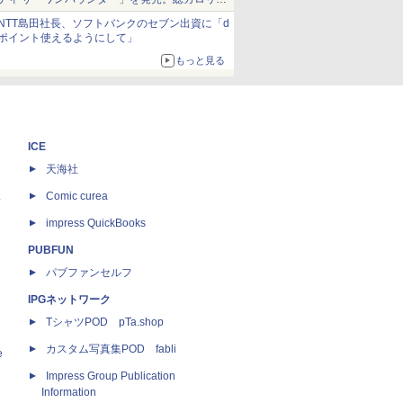
約1656kcal、総重量約527g！
NTT島田社長、ソフトバンクのセブン出資に「d
ポイント使えるようにして」
もっと見る
ICE
天海社
ス
Comic curea
impress QuickBooks
PUBFUN
パブファンセルフ
IPGネットワーク
TシャツPOD pTa.shop
カスタム写真集POD fabli
e
Impress Group Publication
Information