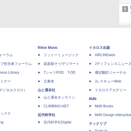
Rittor Music
イカロス出版
dフォーラム
リットーミュージック
AIRLINEweb
ップ担当者フォーラム
楽器探そう!デジマート
Jディフェンスニュー
ness Library
TシャツPOD T-OD
通訳翻訳ジャーナル
セミナー
立東舎
JレスキューWeb
 X（デジタルクロス）
山と溪谷社
イカロスアカデミー
山と溪谷オンライン
MdN
CLIMBING-NET
MdN Books
ブックス
近代科学社
MdN Design Interactiv
ing
近代科学社Digital
テックリブ