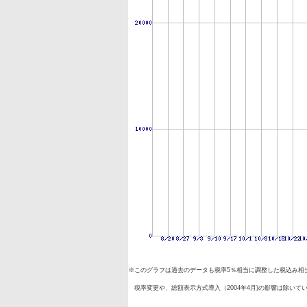
※このグラフは過去のデータも税率5％相当に調整した税込み相
税率変更や、総額表示方式導入（2004年4月)の影響は除いて