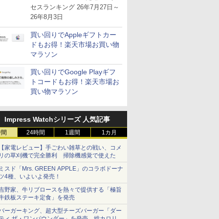
が注目を集める
セスランキング 26年7月27日～
26年8月3日
買い回りでAppleギフトカー
ドもお得！楽天市場お買い物
マラソン
買い回りでGoogle Playギフ
トコードもお得！楽天市場お
買い物マラソン
Impress Watchシリーズ 人気記事
時間
24時間
1週間
1カ月
【家電レビュー】手ごわい雑草との戦い、コメ
リの草刈機で完全勝利 掃除機感覚で使えた
ミスド「Mrs. GREEN APPLE」のコラボドーナ
ツ4種、いよいよ発売！
吉野家、牛リブロースを熱々で提供する「極旨
牛鉄板ステーキ定食」を発売
バーガーキング、超大型チーズバーガー「ダー
ティ ザ・ワンパウンダー」を発売。総カロリー