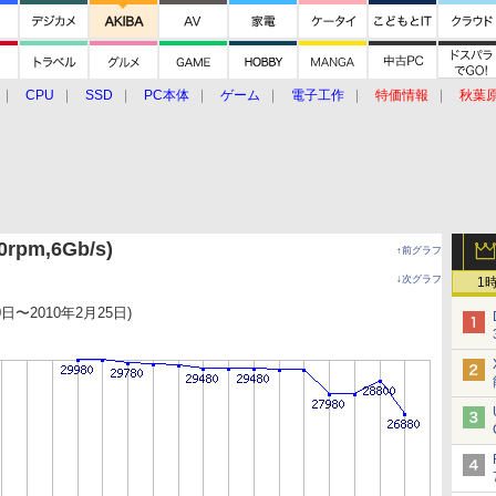
CPU
SSD
PC本体
ゲーム
電子工作
特価情報
秋葉
グルメ
イベント
価格動向
0rpm,6Gb/s)
↑前グラフ
↓次グラフ
1
0日〜2010年2月25日)