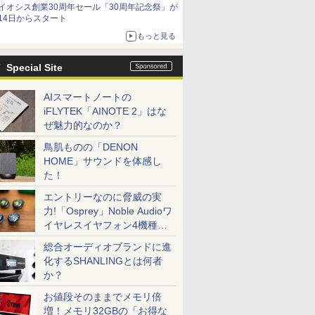
イオシス創業30周年セール「30周年記念祭」が
価格]
14日からスタート
もっと見る
Special Site
AIスマートノートの
iFLYTEK「AINOTE 2」はな
ぜ魅力的なのか？
鳥肌ものの「DENON
HOME」サウンドを体感し
た！
エントリーなのに脅威の実
力!「Osprey」Noble Audioワ
イヤレスイヤフォン4機種を
一気に聴く
総合オーディオブランドに進
化するSHANLINGとは何者
か？
お値段そのままでメモリ倍
増！メモリ32GBの「お得な