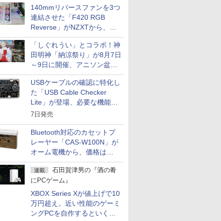
140mmリバースファンを3つ
連結させた「F420 RGB
Reverse」がNZXTから、単
一フレーム採用
「しぐれうい」とコラボ！神
田明神「納涼祭り」が8月7日
～9日に開催、アニソン盆踊
りや屋台グルメなどもあり
USBケーブルの確認に特化し
た「USB Cable Checker
Lite」が登場、必要な機能を
凝縮しコンパクトに
7日発売
Bluetooth対応のカセットプ
レーヤー「CAS-W100N」が
オーム電機から、価格は
5,940円
石田賀津男の『酒の肴
連載
にPCゲーム』
XBOX Series Xが値上げで10
万円超え。近い性能のゲーミ
ングPCを自作するといくら