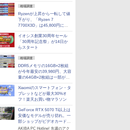
になる？
相場調査
Ryzenが上昇から一転して値
下がり、「Ryzen 7
7700X3D」は45,800円に急
落し「Ryzen 7 7800X3D」
イオシス創業30周年セール
との価格逆転解消 [8月前半の
「30周年記念祭」が14日か
CPU価格]
らスタート
相場調査
DDR5メモリの16GB×2枚組
が今年最安の39,980円、大容
量の64GB×2枚組は一部が続
騰 [8月前半のメモリ価格]
Xiaomiのスマートフォン・タ
ブレットなどが最大30%オ
フ！楽天お買い物マラソン
GeForce RTX 5070 Ti以上は
安価なモデルが売り切れ。一
部ショップがビデオカードの
購入制限を実施したニュース
AKIBA PC Hotline! 先週のアク