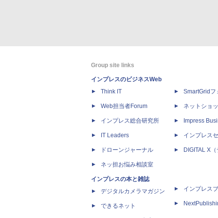
Group site links
インプレスのビジネスWeb
Think IT
SmartGri
Web担当者Forum
ネットショ
インプレス総合研究所
Impress Busi
IT Leaders
インプレス
ドローンジャーナル
DIGITAL
ネッ担お悩み相談室
インプレスの本と雑誌
インプレス
デジタルカメラマガジン
NextPublish
できるネット