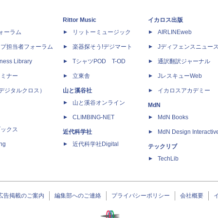
Rittor Music
イカロス出版
dフォーラム
リットーミュージック
AIRLINEweb
ップ担当者フォーラム
楽器探そう!デジマート
Jディフェンスニュー
ness Library
TシャツPOD T-OD
通訳翻訳ジャーナル
セミナー
立東舎
JレスキューWeb
 X（デジタルクロス）
山と溪谷社
イカロスアカデミー
山と溪谷オンライン
MdN
CLIMBING-NET
MdN Books
ブックス
近代科学社
MdN Design Interactiv
ing
近代科学社Digital
テックリブ
TechLib
広告掲載のご案内
編集部へのご連絡
プライバシーポリシー
会社概要