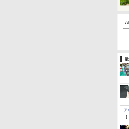
A
最
ア
【