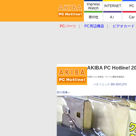
PCパーツ
PC周辺機器
ビデオカード
タブレット
おもしろグッズ
ショップ
AKIBA PC Hotline!
今週見つけた新製品：モバイル機器/関連製品
パナソニック BN-SDCLP3
前の画像←