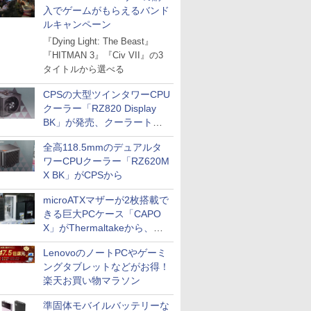
入でゲームがもらえるバンド
ルキャンペーン
『Dying Light: The Beast』
『HITMAN 3』『Civ VII』の3
タイトルから選べる
CPSの大型ツインタワーCPU
クーラー「RZ820 Display
BK」が発売、クーラートッ
プに5インチ液晶搭載
全高118.5mmのデュアルタ
ワーCPUクーラー「RZ620M
X BK」がCPSから
microATXマザーが2枚搭載で
きる巨大PCケース「CAPO
X」がThermaltakeから、カ
ラーは2色
LenovoのノートPCやゲーミ
ングタブレットなどがお得！
楽天お買い物マラソン
準固体モバイルバッテリーな