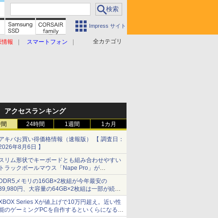
Impress サイト
全カテゴリ
原情報
スマートフォン
アクセスランキング
時間
24時間
1週間
1カ月
アキバお買い得価格情報（速報版） 【 調査日：
2026年8月6日 】
スリム形状でキーボードとも組み合わせやすい
トラックボールマウス「Nape Pro」が
Keychronから
DDR5メモリの16GB×2枚組が今年最安の
39,980円、大容量の64GB×2枚組は一部が続騰
[8月前半のメモリ価格]
XBOX Series Xが値上げで10万円超え。近い性
能のゲーミングPCを自作するといくらになる？
【石田賀津男の『酒の肴にPCゲーム』】