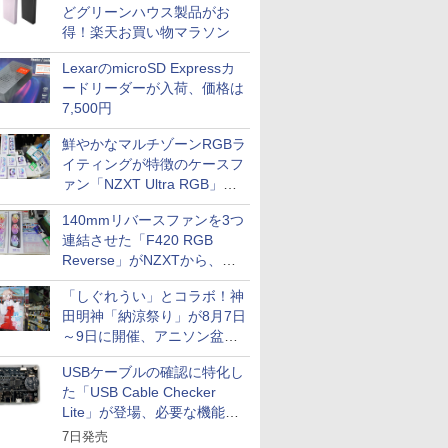
どグリーンハウス製品がお
得！楽天お買い物マラソン
LexarのmicroSD Expressカ
ードリーダーが入荷、価格は
7,500円
鮮やかなマルチゾーンRGBラ
イティングが特徴のケースフ
ァン「NZXT Ultra RGB」が
発売、計8製品
140mmリバースファンを3つ
連結させた「F420 RGB
Reverse」がNZXTから、単
一フレーム採用
「しぐれうい」とコラボ！神
田明神「納涼祭り」が8月7日
～9日に開催、アニソン盆踊
りや屋台グルメなどもあり
USBケーブルの確認に特化し
た「USB Cable Checker
Lite」が登場、必要な機能を
凝縮しコンパクトに
7日発売