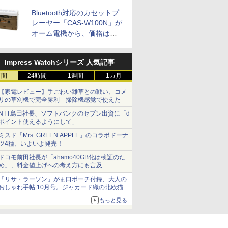
Bluetooth対応のカセットプ
レーヤー「CAS-W100N」が
オーム電機から、価格は
5,940円
Impress Watchシリーズ 人気記事
時間
24時間
1週間
1カ月
【家電レビュー】手ごわい雑草との戦い、コメ
リの草刈機で完全勝利 掃除機感覚で使えた
NTT島田社長、ソフトバンクのセブン出資に「d
ポイント使えるようにして」
ミスド「Mrs. GREEN APPLE」のコラボドーナ
ツ4種、いよいよ発売！
ドコモ前田社長が「ahamo40GB化は検証のた
め」、料金値上げへの考え方にも言及
「リサ・ラーソン」がま口ポーチ付録、大人の
おしゃれ手帖 10月号。ジャカード織の北欧猫デ
ザイン
もっと見る