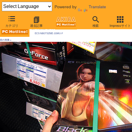
Powered by
Translate
AKIBA PC Hotline! 2010年2月27日号
カテゴリ
過去記事
検索
Impressサイト
今週見つけた新製品：ビデオカード
ECS NBGTS250E-1GMU-F
前の画像←