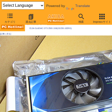
Powered by
Translate
AKIBA PC Hotline! 2010年2月27日号
カテゴリ
過去記事
検索
Impressサイト
今週見つけた新製品：ビデオカード
ELSA GLADIAC GTS 250G 1GB(GD250-1GERG)
[記事に戻る]