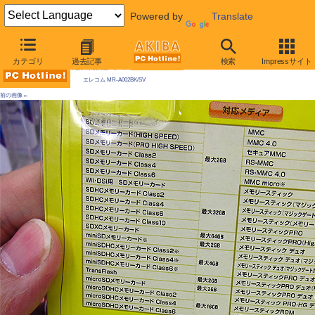
Powered by
Translate
AKIBA PC Hotline! 2010年2月27日号
カテゴリ
過去記事
検索
Impressサイト
今週見つけた新製品：モバイル機器/関連製品
エレコム MR-A002BK/SV
前の画像←