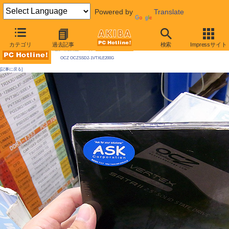
Powered by
Translate
AKIBA PC Hotline! 2010年2月27日号
カテゴリ
過去記事
検索
Impressサイト
今週見つけた新製品：ハードディスク
OCZ OCZSSD2-1VTXLE200G
[記事に戻る]